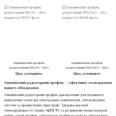
Алюмінієвий профіль
Алюмінієвий профіль
радіаторний 80х39 - (без
радіаторний 190х30,5 - (без
покриття)
покриття)
Ціну уточнюйте
Ціну уточнюйте
Алюмінієвий радіаторний профіль — ефективне охолодження
вашого обладнання
Алюмінієвий радіаторний профіль призначений для пасивного
відведення тепла від електронних компонентів, світлодіодних
систем та промислових пристроїв. Завдяки високій
теплопровідності сплаву
АД31 Т5
та розвиненій площі поверхні
ребер, такий профіль забезпечує стабільну роботу обладнання