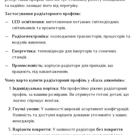
та надійно захищає його від перегріву.
Застосування радіаторного профілю:
LED освітлення:
виготовлення потужних світлодіодних
світильників та прожекторів.
Радіоелектроніка:
охолодження транзисторів, процесорів та
модулів живлення.
Енергетика:
тепловідводи для інверторів та сонячних
станцій.
Промисловість:
корпуси-радіатори для приладів, що
працюють під навантаженням.
Чому варто купити радіаторний профіль у «База алюмінію»:
Індивідуальна порізка:
Ми професійно ріжемо радіаторний
профіль за вашими розмірами. Ви отримуєте готові деталі, що
значно спрощує монтаж.
Гнучкі умови:
У наявності широкий асортимент конфігурацій.
Наявність та доступні варіанти довжини уточнюйте у наших
менеджерів.
Варіанти покриття:
У наявності радіатори
без покриття