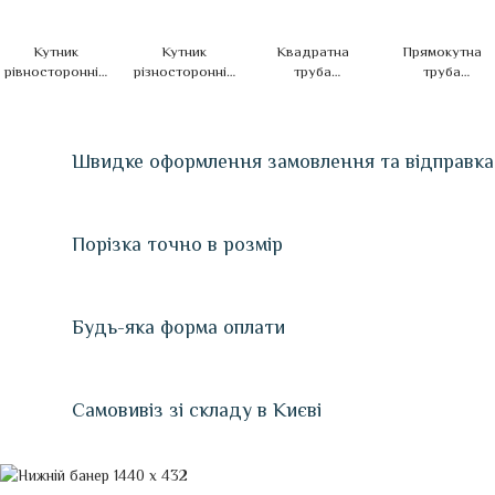
Кутник
Кутник
Квадратна
Прямокутна
рівносторонній
різносторонній
труба
труба
алюмінієвий
алюмінієвий
алюмінієва
алюмінієва
Швидке оформлення замовлення та відправка
Порізка точно в розмір
Будь-яка форма оплати
Самовивіз зі складу в Києві