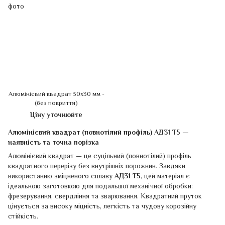
Алюмінієвий квадрат 30х30 мм -
(без покриття)
Ціну уточнюйте
Алюмінієвий квадрат (повнотілий профіль) АД31 Т5 —
наявність та точна порізка
Алюмінієвий квадрат — це суцільний (повнотілий) профіль
квадратного перерізу без внутрішніх порожнин. Завдяки
використанню зміцненого сплаву
АД31 Т5
, цей матеріал є
ідеальною заготовкою для подальшої механічної обробки:
фрезерування, свердління та зварювання. Квадратний пруток
цінується за високу міцність, легкість та чудову корозійну
стійкість.