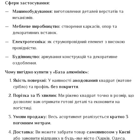
Сфери застосування:
Машинобудування:
виготовлення деталей верстатів та
механізмів.
Меблеве виробництво:
створення каркасів, опор та
декоративних вставок.
Електротехніка:
як струмопровідний елемент з високою
провідністю.
Будівництво:
армування конструкцій та декоративне
оздоблення.
Чому вигідно купити у «База алюмінію»:
Якість поверхні:
У наявності
анодований
квадрат (матове
срібло) та профіль
без покриття
.
Порізка за 15 хвилин:
Ми ріжемо квадрат точно в розмір, що
дозволяє вам отримати готові деталі та економити на
логістиці.
Умови продажу:
Весь асортимент реалізується
кратно 3
погонним метрам
.
Доставка:
Ви можете забрати товар
самовивозом у Києві
або замовити відправку в будь-яке місто (Харків, Одеса,