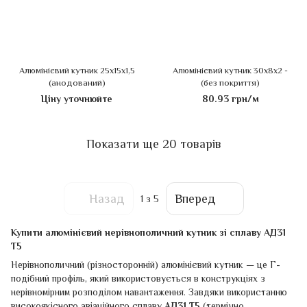
Алюмінієвий кутник 25х15х1,5
Алюмінієвий кутник 30х8х2 -
(анодований)
(без покриття)
Ціну уточнюйте
80.93 грн/м
Показати ще 20 товарів
Назад
Вперед
1
з 5
Купити алюмінієвий нерівнополичний кутник зі сплаву АД31
Т5
Нерівнополичний (різносторонній) алюмінієвий кутник — це Г-
подібний профіль, який використовується в конструкціях з
нерівномірним розподілом навантаження. Завдяки використанню
високоякісного авіаційного сплаву
АД31 Т5
(термічно