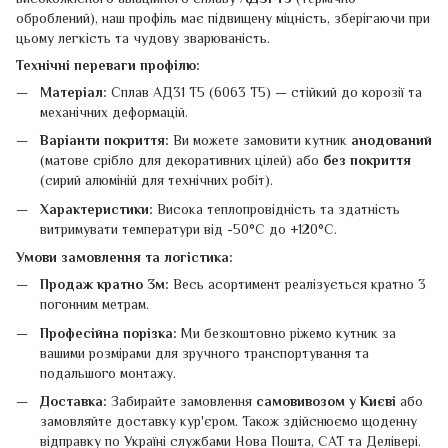
оброблений), наш профіль має підвищену міцність, зберігаючи при
цьому легкість та чудову зварюваність.
Технічні переваги профілю:
Матеріал:
Сплав АД31 Т5 (6063 Т5) — стійкий до корозії та
механічних деформацій.
Варіанти покриття:
Ви можете замовити кутник
анодований
(матове срібло для декоративних цілей) або
без покриття
(сирий алюміній для технічних робіт).
Характеристики:
Висока теплопровідність та здатність
витримувати температури від -50°C до +120°C.
Умови замовлення та логістика:
Продаж кратно 3м:
Весь асортимент реалізується кратно 3
погонним метрам.
Професійна порізка:
Ми безкоштовно ріжемо кутник за
вашими розмірами для зручного транспортування та
подальшого монтажу.
Доставка:
Забирайте замовлення
самовивозом у Києві
або
замовляйте доставку кур'єром. Також здійснюємо щоденну
відправку по Україні службами Нова Пошта, САТ та Делівері.