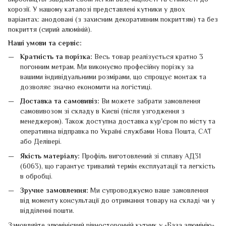
корозії. У нашому каталозі представлені кутники у двох
варіантах: анодовані (з захисним декоративним покриттям) та без
покриття (сирий алюміній).
Наші умови та сервіс:
Кратність та порізка:
Весь товар реалізується кратно 3
погонним метрам. Ми виконуємо професійну порізку за
вашими індивідуальними розмірами, що спрощує монтаж та
дозволяє значно економити на логістиці.
Доставка та самовивіз:
Ви можете забрати замовлення
самовивозом зі складу в Києві (після узгодження з
менеджером). Також доступна доставка кур'єром по місту та
оперативна відправка по Україні службами Нова Пошта, САТ
або Делівері.
Якість матеріалу:
Профіль виготовлений зі сплаву АД31
(6063), що гарантує тривалий термін експлуатації та легкість
в обробці.
Зручне замовлення:
Ми супроводжуємо ваше замовлення
від моменту консультації до отримання товару на складі чи у
відділенні пошти.
Замовляйте алюмінієвий рівносторонній кутник у «База алюмінію»