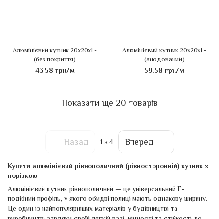
Алюмінієвий кутник 20х20х1 -
Алюмінієвий кутник 20х20х1 -
(без покриття)
(анодований)
43.58 грн/м
59.58 грн/м
Показати ще 20 товарів
Назад
Вперед
1
з 4
Купити алюмінієвий рівнополичний (рівносторонній) кутник з
порізкою
Алюмінієвий кутник рівнополичний — це універсальний Г-
подібний профіль, у якого обидві полиці мають однакову ширину.
Це один із найпопулярніших матеріалів у будівництві та
виробництві завдяки своїй легкій вазі, міцності та стійкості до