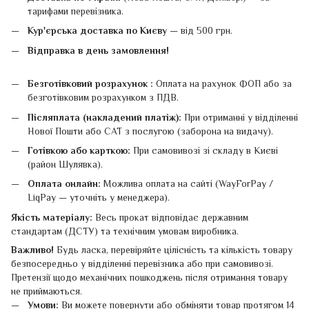
тарифами перевізника.
Кур'єрська доставка по Києву
— від 500 грн.
Відправка в день замовлення!
Безготівковий розрахунок :
Оплата на рахунок ФОП або за
безготівковим розрахунком з ПДВ.
Післяплата (накладений платіж):
При отриманні у відділенні
Нової Пошти або САТ з послугою (заборона на видачу).
Готівкою або карткою:
При самовивозі зі складу в Києві
(район Шулявка).
Оплата онлайн:
Можлива оплата на сайті (WayForPay /
LiqPay — уточніть у менеджера).
Якість матеріалу:
Весь прокат відповідає державним
стандартам (ДСТУ) та технічним умовам виробника.
Важливо!
Будь ласка, перевіряйте цілісність та кількість товару
безпосередньо у відділенні перевізника або при самовивозі.
Претензії щодо механічних пошкоджень після отримання товару
не приймаються.
Умови:
Ви можете повернути або обміняти товар протягом 14