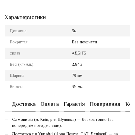
Характеристики
Довжина
3м
Покриття
Без покриття
сплав
АД31Т5
Вес (кг/м.п.).
2,843
Ширина
79 мм
Висота
35 мм
Доставка
Оплата
Гарантія
Повернення
Кон
Самовивіз
(м. Київ, р-н Шулявка) — безкоштовно (за
попереднім погодженням).
Доставка по Україні
(Нова Пошта, САТ, Делівері) — за