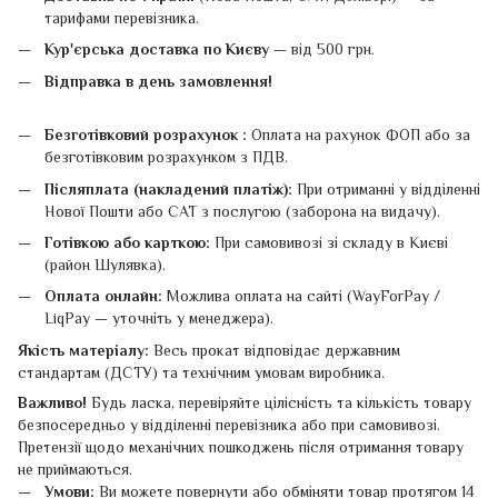
тарифами перевізника.
Кур'єрська доставка по Києву
— від 500 грн.
Відправка в день замовлення!
Безготівковий розрахунок :
Оплата на рахунок ФОП або за
безготівковим розрахунком з ПДВ.
Післяплата (накладений платіж):
При отриманні у відділенні
Нової Пошти або САТ з послугою (заборона на видачу).
Готівкою або карткою:
При самовивозі зі складу в Києві
(район Шулявка).
Оплата онлайн:
Можлива оплата на сайті (WayForPay /
LiqPay — уточніть у менеджера).
Якість матеріалу:
Весь прокат відповідає державним
стандартам (ДСТУ) та технічним умовам виробника.
Важливо!
Будь ласка, перевіряйте цілісність та кількість товару
безпосередньо у відділенні перевізника або при самовивозі.
Претензії щодо механічних пошкоджень після отримання товару
не приймаються.
Умови:
Ви можете повернути або обміняти товар протягом 14