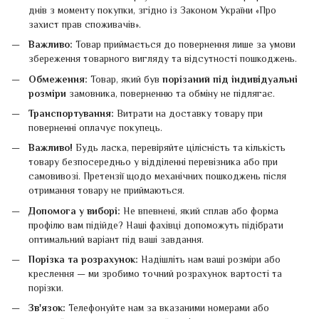
днів з моменту покупки, згідно із Законом України «Про
захист прав споживачів».
Важливо:
Товар приймається до повернення лише за умови
збереження товарного вигляду та відсутності пошкоджень.
Обмеження:
Товар, який був
порізаний під індивідуальні
розміри
замовника, поверненню та обміну не підлягає.
Транспортування:
Витрати на доставку товару при
поверненні оплачує покупець.
Важливо!
Будь ласка, перевіряйте цілісність та кількість
товару безпосередньо у відділенні перевізника або при
самовивозі. Претензії щодо механічних пошкоджень після
отримання товару не приймаються.
Допомога у виборі:
Не впевнені, який сплав або форма
профілю вам підійде? Наші фахівці допоможуть підібрати
оптимальний варіант під ваші завдання.
Порізка та розрахунок:
Надішліть нам ваші розміри або
креслення — ми зробимо точний розрахунок вартості та
порізки.
Зв'язок:
Телефонуйте нам за вказаними номерами або