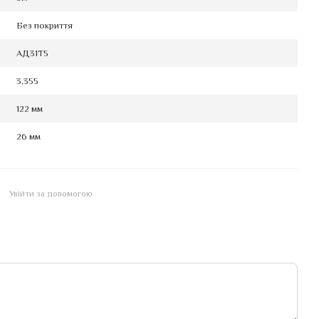
Без покриття
АД31Т5
3,355
122 мм
26 мм
Увійти за допомогою