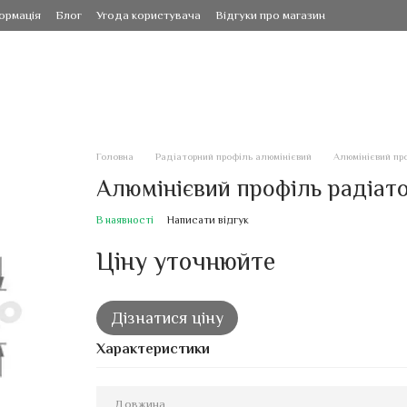
ормація
Блог
Угода користувача
Відгуки про магазин
Головна
Радіаторний профіль алюмінієвий
Алюмінієвий про
Алюмінієвий профіль радіато
В наявності
Написати відгук
Ціну уточнюйте
Дізнатися ціну
Характеристики
Довжина