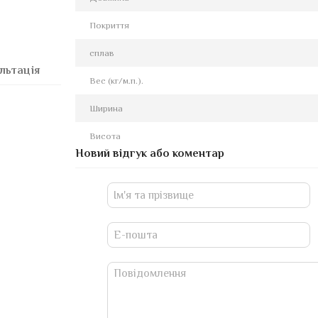
Покриття
сплав
льтація
Вес (кг/м.п.).
Ширина
Висота
Новий відгук або коментар