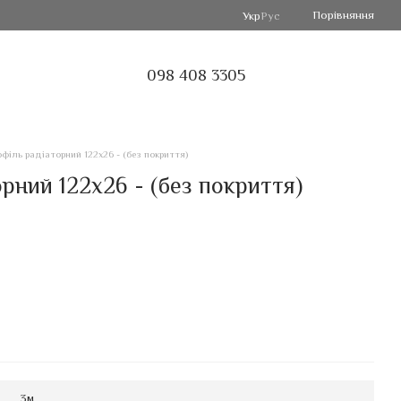
Порівняння
Укр
Рус
098 408 3305
філь радіаторний 122х26 - (без покриття)
рний 122х26 - (без покриття)
3м