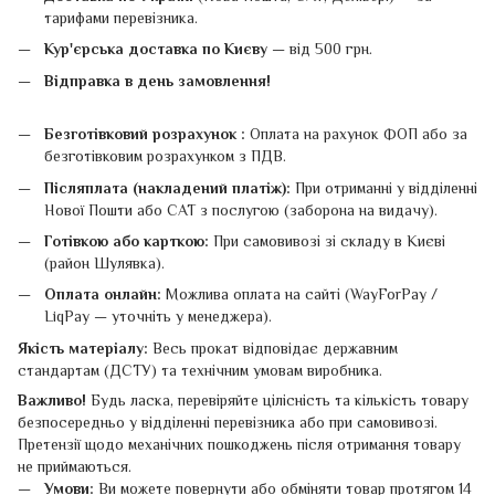
тарифами перевізника.
Кур'єрська доставка по Києву
— від 500 грн.
Відправка в день замовлення!
Безготівковий розрахунок :
Оплата на рахунок ФОП або за
безготівковим розрахунком з ПДВ.
Післяплата (накладений платіж):
При отриманні у відділенні
Нової Пошти або САТ з послугою (заборона на видачу).
Готівкою або карткою:
При самовивозі зі складу в Києві
(район Шулявка).
Оплата онлайн:
Можлива оплата на сайті (WayForPay /
LiqPay — уточніть у менеджера).
Якість матеріалу:
Весь прокат відповідає державним
стандартам (ДСТУ) та технічним умовам виробника.
Важливо!
Будь ласка, перевіряйте цілісність та кількість товару
безпосередньо у відділенні перевізника або при самовивозі.
Претензії щодо механічних пошкоджень після отримання товару
не приймаються.
Умови:
Ви можете повернути або обміняти товар протягом 14