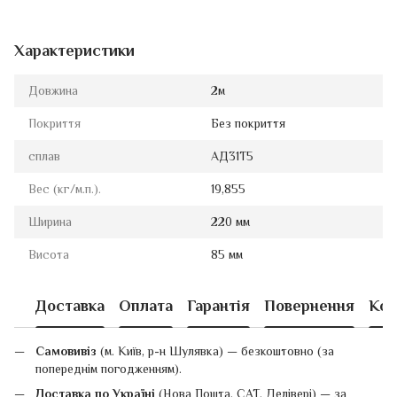
Характеристики
Довжина
2м
Покриття
Без покриття
сплав
АД31Т5
Вес (кг/м.п.).
19,855
Ширина
220 мм
Висота
85 мм
Доставка
Оплата
Гарантія
Повернення
Кон
Самовивіз
(м. Київ, р-н Шулявка) — безкоштовно (за
попереднім погодженням).
Доставка по Україні
(Нова Пошта, САТ, Делівері) — за