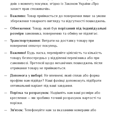
днів з моменту покупки, згідно із Законом України «Про
захист прав споживачів».
Важливо:
Товар приймається до повернення лише за умови
збереження товарного вигляду та відсутності пошкоджень.
Обмеження:
Товар, який був
порізаний під індивідуальні
розміри
замовника, поверненню та обміну не підлягає.
Транспортування:
Витрати на доставку товару при
поверненні оплачує покупець.
Важливо!
Будь ласка, перевіряйте цілісність та кількість
товару безпосередньо у відділенні перевізника або при
самовивозі. Претензії щодо механічних пошкоджень після
отримання товару не приймаються.
Допомога у виборі:
Не впевнені, який сплав або форма
профілю вам підійде? Наші фахівці допоможуть підібрати
оптимальний варіант під ваші завдання.
Порізка та розрахунок:
Надішліть нам ваші розміри або
креслення — ми зробимо точний розрахунок вартості та
порізки.
Зв'язок:
Телефонуйте нам за вказаними номерами або