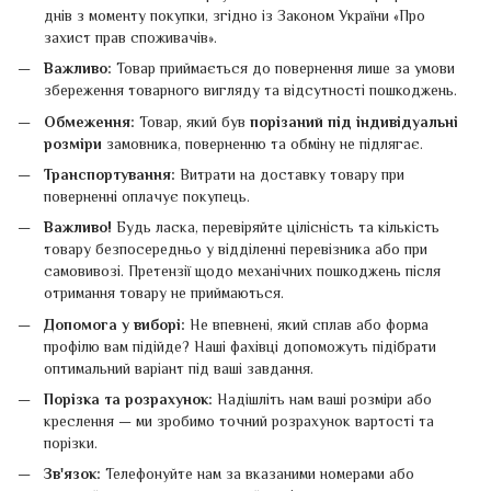
днів з моменту покупки, згідно із Законом України «Про
захист прав споживачів».
Важливо:
Товар приймається до повернення лише за умови
збереження товарного вигляду та відсутності пошкоджень.
Обмеження:
Товар, який був
порізаний під індивідуальні
розміри
замовника, поверненню та обміну не підлягає.
Транспортування:
Витрати на доставку товару при
поверненні оплачує покупець.
Важливо!
Будь ласка, перевіряйте цілісність та кількість
товару безпосередньо у відділенні перевізника або при
самовивозі. Претензії щодо механічних пошкоджень після
отримання товару не приймаються.
Допомога у виборі:
Не впевнені, який сплав або форма
профілю вам підійде? Наші фахівці допоможуть підібрати
оптимальний варіант під ваші завдання.
Порізка та розрахунок:
Надішліть нам ваші розміри або
креслення — ми зробимо точний розрахунок вартості та
порізки.
Зв'язок:
Телефонуйте нам за вказаними номерами або