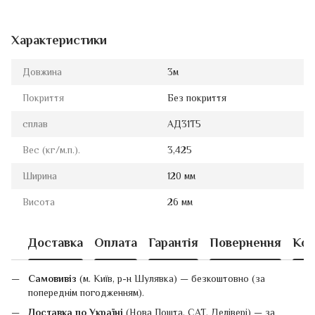
Характеристики
Довжина
3м
Покриття
Без покриття
сплав
АД31Т5
Вес (кг/м.п.).
3,425
Ширина
120 мм
Висота
26 мм
Доставка
Оплата
Гарантія
Повернення
Кон
Самовивіз
(м. Київ, р-н Шулявка) — безкоштовно (за
попереднім погодженням).
Доставка по Україні
(Нова Пошта, САТ, Делівері) — за