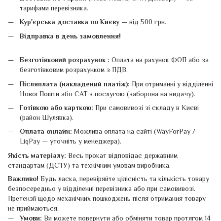
тарифами перевізника.
Кур'єрська доставка по Києву
— від 500 грн.
Відправка в день замовлення!
Безготівковий розрахунок :
Оплата на рахунок ФОП або за
безготівковим розрахунком з ПДВ.
Післяплата (накладений платіж):
При отриманні у відділенні
Нової Пошти або САТ з послугою (заборона на видачу).
Готівкою або карткою:
При самовивозі зі складу в Києві
(район Шулявка).
Оплата онлайн:
Можлива оплата на сайті (WayForPay /
LiqPay — уточніть у менеджера).
Якість матеріалу:
Весь прокат відповідає державним
стандартам (ДСТУ) та технічним умовам виробника.
Важливо!
Будь ласка, перевіряйте цілісність та кількість товару
безпосередньо у відділенні перевізника або при самовивозі.
Претензії щодо механічних пошкоджень після отримання товару
не приймаються.
Умови:
Ви можете повернути або обміняти товар протягом 14