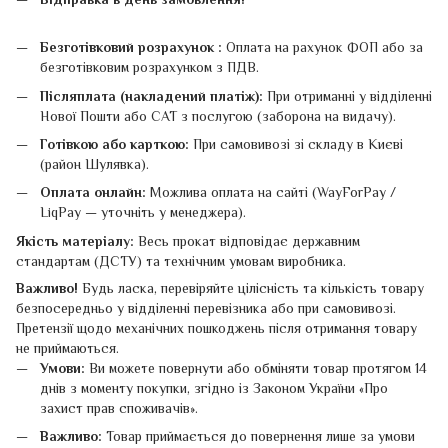
Безготівковий розрахунок :
Оплата на рахунок ФОП або за
безготівковим розрахунком з ПДВ.
Післяплата (накладений платіж):
При отриманні у відділенні
Нової Пошти або САТ з послугою (заборона на видачу).
Готівкою або карткою:
При самовивозі зі складу в Києві
(район Шулявка).
Оплата онлайн:
Можлива оплата на сайті (WayForPay /
LiqPay — уточніть у менеджера).
Якість матеріалу:
Весь прокат відповідає державним
стандартам (ДСТУ) та технічним умовам виробника.
Важливо!
Будь ласка, перевіряйте цілісність та кількість товару
безпосередньо у відділенні перевізника або при самовивозі.
Претензії щодо механічних пошкоджень після отримання товару
не приймаються.
Умови:
Ви можете повернути або обміняти товар протягом 14
днів з моменту покупки, згідно із Законом України «Про
захист прав споживачів».
Важливо:
Товар приймається до повернення лише за умови