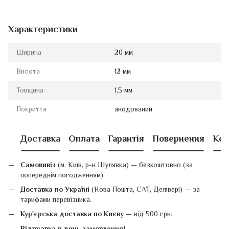
Характеристики
Ширина
20 мм
Висота
12 мм
Товщина
1,5 мм
Покриття
анодований
Доставка
Оплата
Гарантія
Повернення
Кон
Самовивіз
(м. Київ, р-н Шулявка) — безкоштовно (за
попереднім погодженням).
Доставка по Україні
(Нова Пошта, САТ, Делівері) — за
тарифами перевізника.
Кур'єрська доставка по Києву
— від 500 грн.
Відправка в день замовлення!