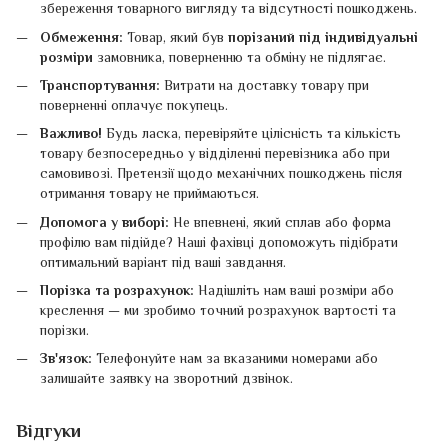
збереження товарного вигляду та відсутності пошкоджень.
Обмеження:
Товар, який був
порізаний під індивідуальні
розміри
замовника, поверненню та обміну не підлягає.
Транспортування:
Витрати на доставку товару при
поверненні оплачує покупець.
Важливо!
Будь ласка, перевіряйте цілісність та кількість
товару безпосередньо у відділенні перевізника або при
самовивозі. Претензії щодо механічних пошкоджень після
отримання товару не приймаються.
Допомога у виборі:
Не впевнені, який сплав або форма
профілю вам підійде? Наші фахівці допоможуть підібрати
оптимальний варіант під ваші завдання.
Порізка та розрахунок:
Надішліть нам ваші розміри або
креслення — ми зробимо точний розрахунок вартості та
порізки.
Зв'язок:
Телефонуйте нам за вказаними номерами або
залишайте заявку на зворотний дзвінок.
Відгуки