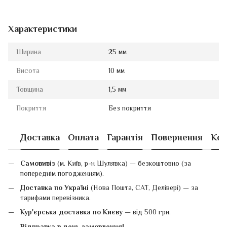
Характеристики
Ширина
25 мм
Висота
10 мм
Товщина
1,5 мм
Покриття
Без покриття
Доставка
Оплата
Гарантія
Повернення
Кон
Самовивіз
(м. Київ, р-н Шулявка) — безкоштовно (за
попереднім погодженням).
Доставка по Україні
(Нова Пошта, САТ, Делівері) — за
тарифами перевізника.
Кур'єрська доставка по Києву
— від 500 грн.
Відправка в день замовлення!