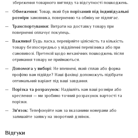
збереження товарного вигляду та відсутності пошкоджень.
Обмеження:
Товар, який був
порізаний під індивідуальні
розміри
замовника, поверненню та обміну не підлягає.
Транспортування:
Витрати на доставку товару при
поверненні оплачує покупець.
Важливо!
Будь ласка, перевіряйте цілісність та кількість
товару безпосередньо у відділенні перевізника або при
самовивозі. Претензії щодо механічних пошкоджень після
отримання товару не приймаються.
Допомога у виборі:
Не впевнені, який сплав або форма
профілю вам підійде? Наші фахівці допоможуть підібрати
оптимальний варіант під ваші завдання.
Порізка та розрахунок:
Надішліть нам ваші розміри або
креслення — ми зробимо точний розрахунок вартості та
порізки.
Зв'язок:
Телефонуйте нам за вказаними номерами або
залишайте заявку на зворотний дзвінок.
Відгуки