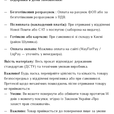
Безготівковий розрахунок :
Оплата на рахунок ФОП або за
безготівковим розрахунком з ПДВ.
Післяплата (накладений платіж):
При отриманні у відділенні
Нової Пошти або САТ з послугою (заборона на видачу).
Готівкою або карткою:
При самовивозі зі складу в Києві
(район Шулявка).
Оплата онлайн:
Можлива оплата на сайті (WayForPay /
LiqPay — уточніть у менеджера).
Якість матеріалу:
Весь прокат відповідає державним
стандартам (ДСТУ) та технічним умовам виробника.
Важливо!
Будь ласка, перевіряйте цілісність та кількість товару
безпосередньо у відділенні перевізника або при самовивозі.
Претензії щодо механічних пошкоджень після отримання товару
не приймаються.
Умови:
Ви можете повернути або обміняти товар протягом 14
днів з моменту покупки, згідно із Законом України «Про
захист прав споживачів».
Важливо:
Товар приймається до повернення лише за умови