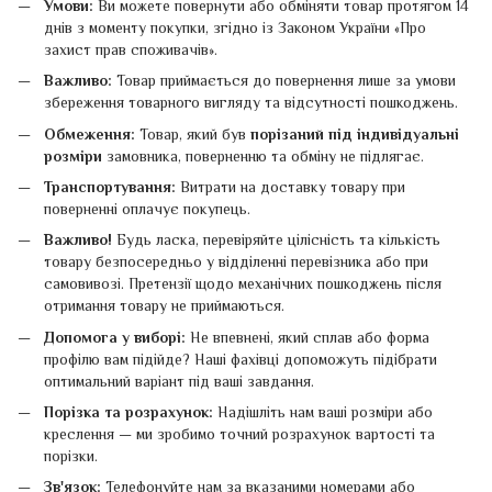
Умови:
Ви можете повернути або обміняти товар протягом 14
днів з моменту покупки, згідно із Законом України «Про
захист прав споживачів».
Важливо:
Товар приймається до повернення лише за умови
збереження товарного вигляду та відсутності пошкоджень.
Обмеження:
Товар, який був
порізаний під індивідуальні
розміри
замовника, поверненню та обміну не підлягає.
Транспортування:
Витрати на доставку товару при
поверненні оплачує покупець.
Важливо!
Будь ласка, перевіряйте цілісність та кількість
товару безпосередньо у відділенні перевізника або при
самовивозі. Претензії щодо механічних пошкоджень після
отримання товару не приймаються.
Допомога у виборі:
Не впевнені, який сплав або форма
профілю вам підійде? Наші фахівці допоможуть підібрати
оптимальний варіант під ваші завдання.
Порізка та розрахунок:
Надішліть нам ваші розміри або
креслення — ми зробимо точний розрахунок вартості та
порізки.
Зв'язок:
Телефонуйте нам за вказаними номерами або