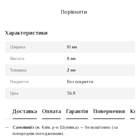
Порівняти
Характеристики
Ширина
10 мм
Висота
8 мм
Товщина
2 мм
Покриття
Без покриття
Ціна
36.11
Доставка
Оплата
Гарантія
Повернення
Кон
Самовивіз
(м. Київ, р-н Шулявка) — безкоштовно (за
попереднім погодженням).