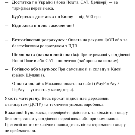
Доставка по Україні
(Нова Пошта, САТ, Делівері) — за
тарифами перевізника.
Кур'єрська доставка по Києву
— від 500 грн.
Відправка в день замовлення!
Безготівковий розрахунок :
Оплата на рахунок ФОП або за
безготівковим розрахунком з ПДВ.
Післяплата (накладений платіж):
При отриманні у відділенні
Нової Пошти або САТ з послугою (заборона на видачу).
Готівкою або карткою:
При самовивозі зі складу в Києві
(район Шулявка).
Оплата онлайн:
Можлива оплата на сайті (WayForPay /
LiqPay — уточніть у менеджера).
Якість матеріалу:
Весь прокат відповідає державним
стандартам (ДСТУ) та технічним умовам виробника.
Важливо!
Будь ласка, перевіряйте цілісність та кількість товару
безпосередньо у відділенні перевізника або при самовивозі.
Претензії щодо механічних пошкоджень після отримання товару
не приймаються.