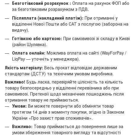
Безготівковий розрахунок :
Оплата на рахунок ФОП або
за безготівковим розрахунком з ПДВ.
Післяплата (накладений платіж):
При отриманні у
відділенні Нової Пошти або САТ з послугою (заборона на
видачу).
Готівкою або карткою:
При самовивозі зі складу в Києві
(район Шулявка).
Оплата онлайн:
Можлива оплата на сайті (WayForPay /
LiqPay — уточніть у менеджера).
Якість матеріалу:
Весь прокат відповідає державним
стандартам (ДСТУ) та технічним умовам виробника.
Важливо!
Будь ласка, перевіряйте цілісність та кількість
товару безпосередньо у відділенні перевізника або при
самовивозі. Претензії щодо механічних пошкоджень після
отримання товару не приймаються.
Умови:
Ви можете повернути або обміняти товар
протягом 14 днів з моменту покупки, згідно із Законом
України «Про захист прав споживачів».
Важливо:
Товар приймається до повернення лише за
умови збереження товарного вигляду та відсутності