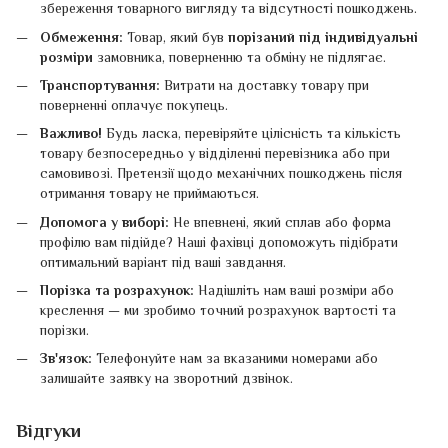
збереження товарного вигляду та відсутності пошкоджень.
Обмеження:
Товар, який був
порізаний під індивідуальні
розміри
замовника, поверненню та обміну не підлягає.
Транспортування:
Витрати на доставку товару при
поверненні оплачує покупець.
Важливо!
Будь ласка, перевіряйте цілісність та кількість
товару безпосередньо у відділенні перевізника або при
самовивозі. Претензії щодо механічних пошкоджень після
отримання товару не приймаються.
Допомога у виборі:
Не впевнені, який сплав або форма
профілю вам підійде? Наші фахівці допоможуть підібрати
оптимальний варіант під ваші завдання.
Порізка та розрахунок:
Надішліть нам ваші розміри або
креслення — ми зробимо точний розрахунок вартості та
порізки.
Зв'язок:
Телефонуйте нам за вказаними номерами або
залишайте заявку на зворотний дзвінок.
Відгуки