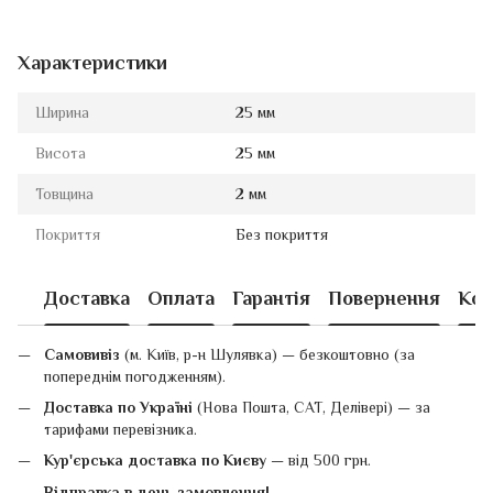
Характеристики
Ширина
25 мм
Висота
25 мм
Товщина
2 мм
Покриття
Без покриття
Доставка
Оплата
Гарантія
Повернення
Кон
Самовивіз
(м. Київ, р-н Шулявка) — безкоштовно (за
попереднім погодженням).
Доставка по Україні
(Нова Пошта, САТ, Делівері) — за
тарифами перевізника.
Кур'єрська доставка по Києву
— від 500 грн.
Відправка в день замовлення!