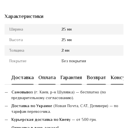
Характеристики
Ширина
25 мм
Высота
25 мм
Толщина
2 мм
Покрытие
Без покрытия
Доставка
Оплата
Гарантия
Возврат
Консул
Самовывоз
(г. Киев, р-н Шулявка) — бесплатно (по
предварительному согласованию).
Доставка по Украине
(Новая Почта, САТ, Деливери) — по
тарифам перевозчика.
Курьерская доставка по Киеву
— от 500 грн.
Отправка в день заказа!