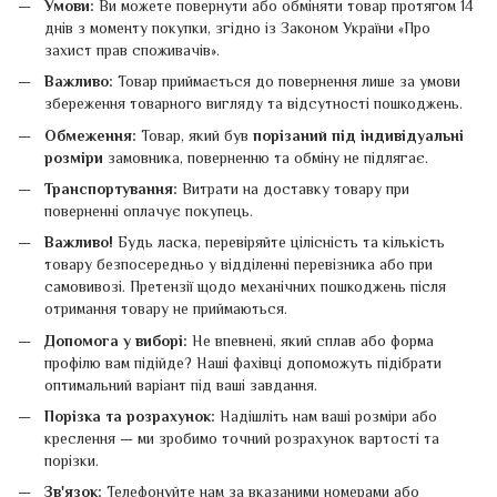
Умови:
Ви можете повернути або обміняти товар протягом 14
днів з моменту покупки, згідно із Законом України «Про
захист прав споживачів».
Важливо:
Товар приймається до повернення лише за умови
збереження товарного вигляду та відсутності пошкоджень.
Обмеження:
Товар, який був
порізаний під індивідуальні
розміри
замовника, поверненню та обміну не підлягає.
Транспортування:
Витрати на доставку товару при
поверненні оплачує покупець.
Важливо!
Будь ласка, перевіряйте цілісність та кількість
товару безпосередньо у відділенні перевізника або при
самовивозі. Претензії щодо механічних пошкоджень після
отримання товару не приймаються.
Допомога у виборі:
Не впевнені, який сплав або форма
профілю вам підійде? Наші фахівці допоможуть підібрати
оптимальний варіант під ваші завдання.
Порізка та розрахунок:
Надішліть нам ваші розміри або
креслення — ми зробимо точний розрахунок вартості та
порізки.
Зв'язок:
Телефонуйте нам за вказаними номерами або