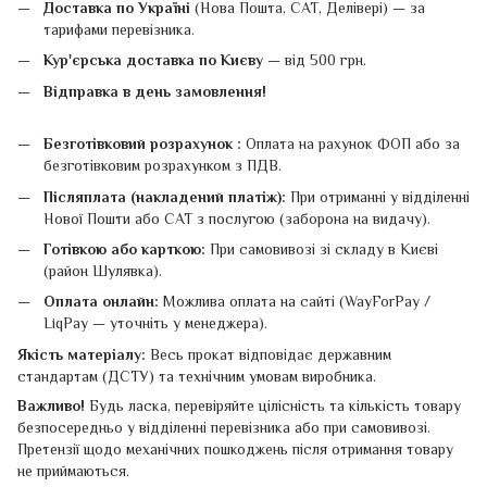
Доставка по Україні
(Нова Пошта, САТ, Делівері) — за
тарифами перевізника.
Кур'єрська доставка по Києву
— від 500 грн.
Відправка в день замовлення!
Безготівковий розрахунок :
Оплата на рахунок ФОП або за
безготівковим розрахунком з ПДВ.
Післяплата (накладений платіж):
При отриманні у відділенні
Нової Пошти або САТ з послугою (заборона на видачу).
Готівкою або карткою:
При самовивозі зі складу в Києві
(район Шулявка).
Оплата онлайн:
Можлива оплата на сайті (WayForPay /
LiqPay — уточніть у менеджера).
Якість матеріалу:
Весь прокат відповідає державним
стандартам (ДСТУ) та технічним умовам виробника.
Важливо!
Будь ласка, перевіряйте цілісність та кількість товару
безпосередньо у відділенні перевізника або при самовивозі.
Претензії щодо механічних пошкоджень після отримання товару
не приймаються.