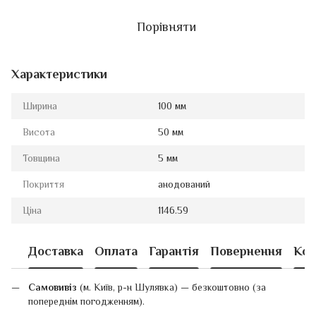
Порівняти
Характеристики
Ширина
100 мм
Висота
50 мм
Товщина
5 мм
Покриття
анодований
Ціна
1146.59
Доставка
Оплата
Гарантія
Повернення
Кон
Самовивіз
(м. Київ, р-н Шулявка) — безкоштовно (за
попереднім погодженням).