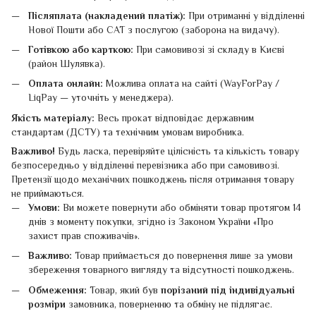
Післяплата (накладений платіж):
При отриманні у відділенні
Нової Пошти або САТ з послугою (заборона на видачу).
Готівкою або карткою:
При самовивозі зі складу в Києві
(район Шулявка).
Оплата онлайн:
Можлива оплата на сайті (WayForPay /
LiqPay — уточніть у менеджера).
Якість матеріалу:
Весь прокат відповідає державним
стандартам (ДСТУ) та технічним умовам виробника.
Важливо!
Будь ласка, перевіряйте цілісність та кількість товару
безпосередньо у відділенні перевізника або при самовивозі.
Претензії щодо механічних пошкоджень після отримання товару
не приймаються.
Умови:
Ви можете повернути або обміняти товар протягом 14
днів з моменту покупки, згідно із Законом України «Про
захист прав споживачів».
Важливо:
Товар приймається до повернення лише за умови
збереження товарного вигляду та відсутності пошкоджень.
Обмеження:
Товар, який був
порізаний під індивідуальні
розміри
замовника, поверненню та обміну не підлягає.