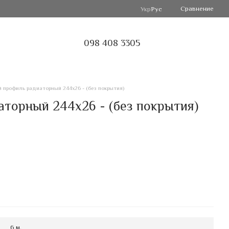
Сравнение
Укр
Рус
098 408 3305
 профиль радиаторный 244х26 - (без покрытия)
торный 244х26 - (без покрытия)
6 м.