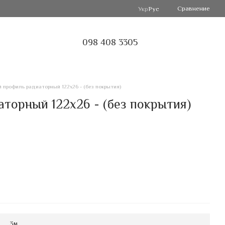
Сравнение
Укр
Рус
098 408 3305
профиль радиаторный 122х26 - (без покрытия)
орный 122х26 - (без покрытия)
3м