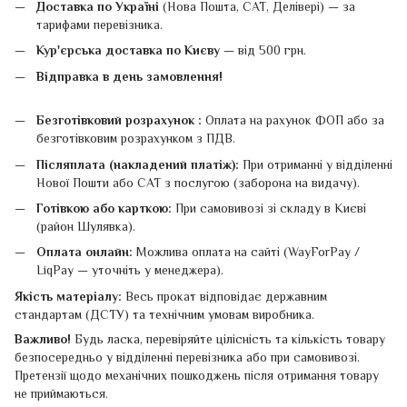
Доставка по Україні
(Нова Пошта, САТ, Делівері) — за
тарифами перевізника.
Кур'єрська доставка по Києву
— від 500 грн.
Відправка в день замовлення!
Безготівковий розрахунок :
Оплата на рахунок ФОП або за
безготівковим розрахунком з ПДВ.
Післяплата (накладений платіж):
При отриманні у відділенні
Нової Пошти або САТ з послугою (заборона на видачу).
Готівкою або карткою:
При самовивозі зі складу в Києві
(район Шулявка).
Оплата онлайн:
Можлива оплата на сайті (WayForPay /
LiqPay — уточніть у менеджера).
Якість матеріалу:
Весь прокат відповідає державним
стандартам (ДСТУ) та технічним умовам виробника.
Важливо!
Будь ласка, перевіряйте цілісність та кількість товару
безпосередньо у відділенні перевізника або при самовивозі.
Претензії щодо механічних пошкоджень після отримання товару
не приймаються.