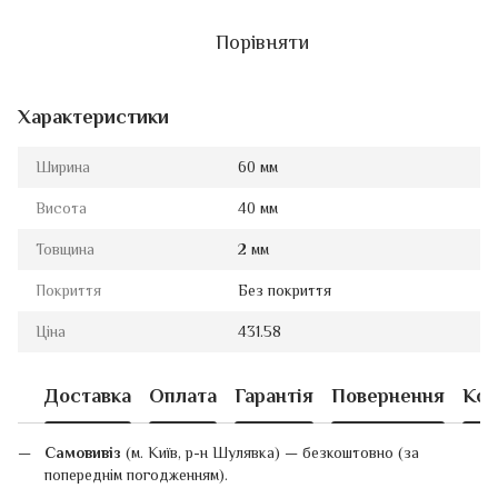
Порівняти
Характеристики
Ширина
60 мм
Висота
40 мм
Товщина
2 мм
Покриття
Без покриття
Ціна
431.58
Доставка
Оплата
Гарантія
Повернення
Кон
Самовивіз
(м. Київ, р-н Шулявка) — безкоштовно (за
попереднім погодженням).