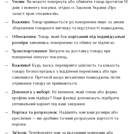
Умови:
Ви можете повернути або обміняти товар протягом 14
днів з моменту покупки, згідно із Законом України «Про
захист прав споживачів».
Важливо:
Товар приймається до повернення лише за умови
збереження товарного вигляду та відсутності пошкоджень.
Обмеження:
Товар, який був
порізаний під індивідуальні
розміри
замовника, поверненню та обміну не підлягає.
Транспортування:
Витрати на доставку товару при
поверненні оплачує покупець.
Важливо!
Будь ласка, перевіряйте цілісність та кількість
товару безпосередньо у відділенні перевізника або при
самовивозі. Претензії щодо механічних пошкоджень після
отримання товару не приймаються.
Допомога у виборі:
Не впевнені, який сплав або форма
профілю вам підійде? Наші фахівці допоможуть підібрати
оптимальний варіант під ваші завдання.
Порізка та розрахунок:
Надішліть нам ваші розміри або
креслення — ми зробимо точний розрахунок вартості та
порізки.
Зв'язок:
Телефонуйте нам за вказаними номерами або