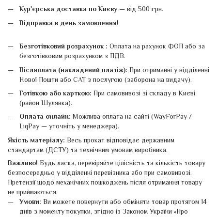
Кур'єрська доставка по Києву
— від 500 грн.
Відправка в день замовлення!
Безготівковий розрахунок :
Оплата на рахунок ФОП або за
безготівковим розрахунком з ПДВ.
Післяплата (накладений платіж):
При отриманні у відділенні
Нової Пошти або САТ з послугою (заборона на видачу).
Готівкою або карткою:
При самовивозі зі складу в Києві
(район Шулявка).
Оплата онлайн:
Можлива оплата на сайті (WayForPay /
LiqPay — уточніть у менеджера).
Якість матеріалу:
Весь прокат відповідає державним
стандартам (ДСТУ) та технічним умовам виробника.
Важливо!
Будь ласка, перевіряйте цілісність та кількість товару
безпосередньо у відділенні перевізника або при самовивозі.
Претензії щодо механічних пошкоджень після отримання товару
не приймаються.
Умови:
Ви можете повернути або обміняти товар протягом 14
днів з моменту покупки, згідно із Законом України «Про