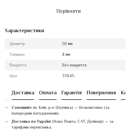
Порівняти
Характеристики
Диаметр
50 мм
Товщина
2 мм
Покриття
Без покриття
Ціна
339.05
Доставка
Оплата
Гарантія
Повернення
Кон
Самовивіз
(м. Київ, р-н Шулявка) — безкоштовно (за
попереднім погодженням).
Доставка по Україні
(Нова Пошта, САТ, Делівері) — за
тарифами перевізника.