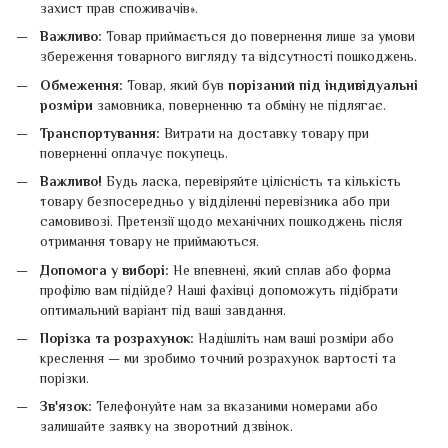
захист прав споживачів».
Важливо:
Товар приймається до повернення лише за умови
збереження товарного вигляду та відсутності пошкоджень.
Обмеження:
Товар, який був
порізаний під індивідуальні
розміри
замовника, поверненню та обміну не підлягає.
Транспортування:
Витрати на доставку товару при
поверненні оплачує покупець.
Важливо!
Будь ласка, перевіряйте цілісність та кількість
товару безпосередньо у відділенні перевізника або при
самовивозі. Претензії щодо механічних пошкоджень після
отримання товару не приймаються.
Допомога у виборі:
Не впевнені, який сплав або форма
профілю вам підійде? Наші фахівці допоможуть підібрати
оптимальний варіант під ваші завдання.
Порізка та розрахунок:
Надішліть нам ваші розміри або
креслення — ми зробимо точний розрахунок вартості та
порізки.
Зв'язок:
Телефонуйте нам за вказаними номерами або
залишайте заявку на зворотний дзвінок.