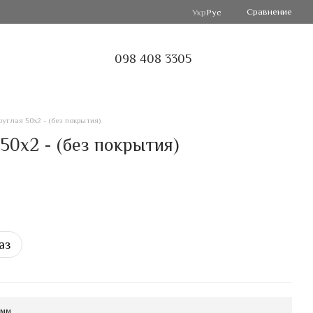
Сравнение
Укр
Рус
098 408 3305
углая 50х2 - (без покрытия)
50х2 - (без покрытия)
аз
 мм