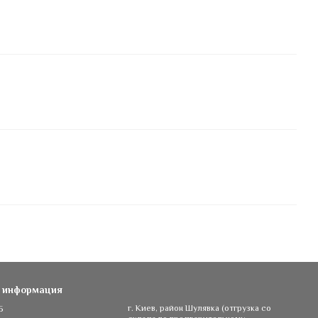
я информация
5
г. Киев, район Шулявка (отгрузка со