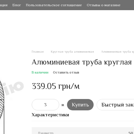
ация
Блог
Пользовательское соглашение
Отзывы о магазине
Главная
Круглая труба алюминиевая
Алюминиевая труба кр
Алюминиевая труба круглая 
В наличии
Оставить отзыв
339.05 грн/м
Купить
Быстрый зак
м
Характеристики
Диаметр
50