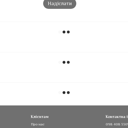
Надіслати
Клієнтам
Контактна 
Про нас
098 408 330