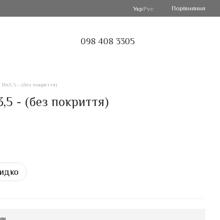
Порівняння
Укр
Рус
098 408 3305
16х3,5 - (без покриття)
,5 - (без покриття)
идко
мм