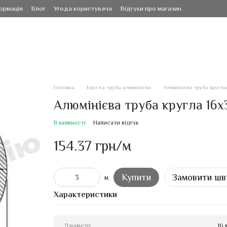
ормація
Блог
Угода користувача
Відгуки про магазин
Головна
Кругла труба алюмінієва
Алюмінієва труба кругла 
Алюмінієва труба кругла 16х3
В наявності
Написати відгук
154.37 грн/м
Купити
Замовити шв
м
Характеристики
Диаметр
16 