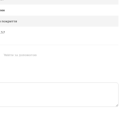
 мм
з покриття
.37
Увійти за допомогою