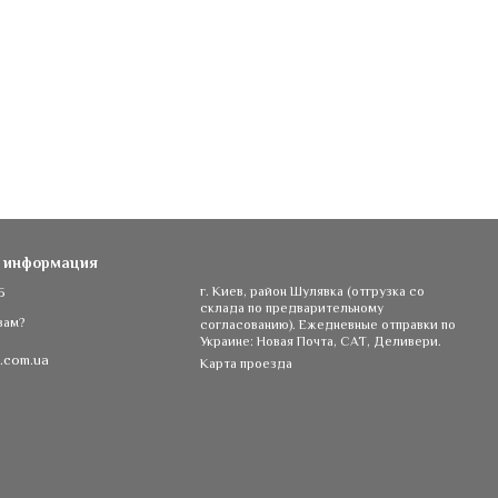
я информация
5
г. Киев, район Шулявка (отгрузка со
склада по предварительному
вам?
согласованию). Ежедневные отправки по
Украине: Новая Почта, САТ, Деливери.
.com.ua
Карта проезда