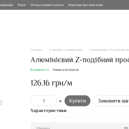
ормація
Блог
Угода користувача
Відгуки про магазин
Головна
Z профіль алюмінієвий
Алюмінієвий Z-подібний про
Алюмінієвий Z-подібний проф
В наявності
Написати відгук
126.16 грн/м
Купити
Замовити шв
м
Характеристики
Ширина
20