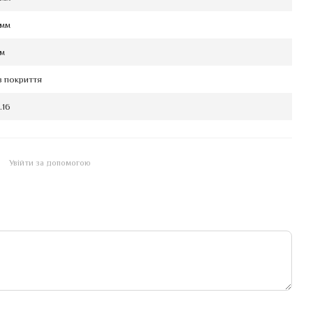
 мм
мм
з покриття
.16
Увійти за допомогою