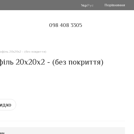
Порівняння
Укр
Рус
098 408 3305
філь 20х20х2 - (без покриття)
іль 20х20х2 - (без покриття)
идко
 мм