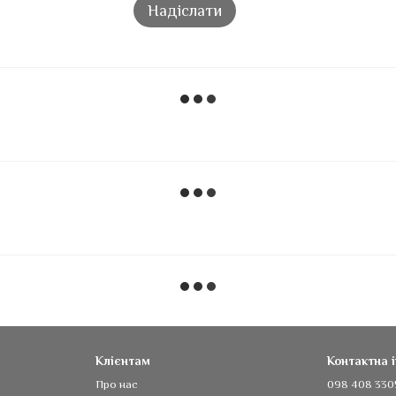
Надіслати
Клієнтам
Контактна 
Про нас
098 408 330