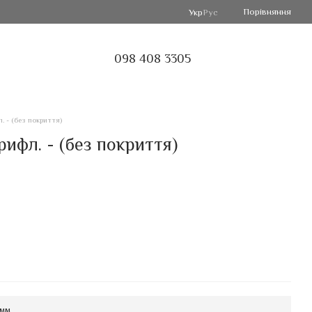
Порівняння
Укр
Рус
098 408 3305
. - (без покриття)
ифл. - (без покриття)
 мм