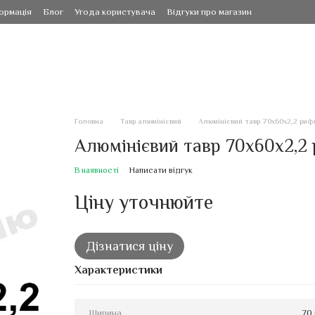
ормація
Блог
Угода користувача
Відгуки про магазин
Головна
Тавр алюмінієвий
Алюмінієвий тавр 70х60х2,2 рифл
Алюмінієвий тавр 70х60х2,2 р
В наявності
Написати відгук
Ціну уточнюйте
Дізнатися ціну
Характеристики
Ширина
70