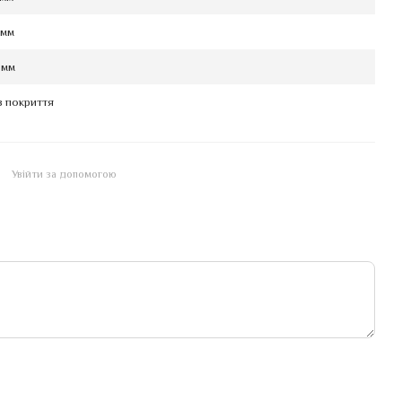
 мм
 мм
з покриття
Увійти за допомогою