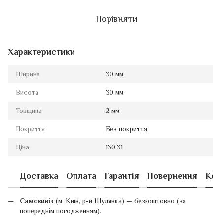
Порівняти
Характеристики
Ширина
30 мм
Висота
30 мм
Товщина
2 мм
Покриття
Без покриття
Ціна
130.31
Доставка
Оплата
Гарантія
Повернення
Кон
Самовивіз
(м. Київ, р-н Шулявка) — безкоштовно (за
попереднім погодженням).