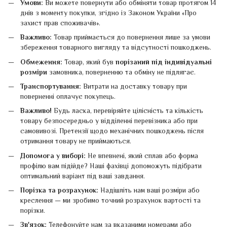
Умови:
Ви можете повернути або обміняти товар протягом 14
днів з моменту покупки, згідно із Законом України «Про
захист прав споживачів».
Важливо:
Товар приймається до повернення лише за умови
збереження товарного вигляду та відсутності пошкоджень.
Обмеження:
Товар, який був
порізаний під індивідуальні
розміри
замовника, поверненню та обміну не підлягає.
Транспортування:
Витрати на доставку товару при
поверненні оплачує покупець.
Важливо!
Будь ласка, перевіряйте цілісність та кількість
товару безпосередньо у відділенні перевізника або при
самовивозі. Претензії щодо механічних пошкоджень після
отримання товару не приймаються.
Допомога у виборі:
Не впевнені, який сплав або форма
профілю вам підійде? Наші фахівці допоможуть підібрати
оптимальний варіант під ваші завдання.
Порізка та розрахунок:
Надішліть нам ваші розміри або
креслення — ми зробимо точний розрахунок вартості та
порізки.
Зв'язок:
Телефонуйте нам за вказаними номерами або