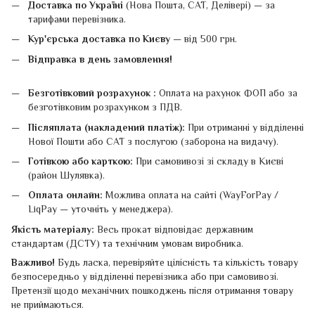
Доставка по Україні
(Нова Пошта, САТ, Делівері) — за
тарифами перевізника.
Кур'єрська доставка по Києву
— від 500 грн.
Відправка в день замовлення!
Безготівковий розрахунок :
Оплата на рахунок ФОП або за
безготівковим розрахунком з ПДВ.
Післяплата (накладений платіж):
При отриманні у відділенні
Нової Пошти або САТ з послугою (заборона на видачу).
Готівкою або карткою:
При самовивозі зі складу в Києві
(район Шулявка).
Оплата онлайн:
Можлива оплата на сайті (WayForPay /
LiqPay — уточніть у менеджера).
Якість матеріалу:
Весь прокат відповідає державним
стандартам (ДСТУ) та технічним умовам виробника.
Важливо!
Будь ласка, перевіряйте цілісність та кількість товару
безпосередньо у відділенні перевізника або при самовивозі.
Претензії щодо механічних пошкоджень після отримання товару
не приймаються.