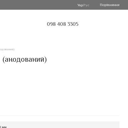
Порівняння
Укр
Рус
098 408 3305
нодований)
- (анодований)
0 мм