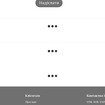
Надіслати
Клієнтам
Контактна 
Про нас
098 408 330