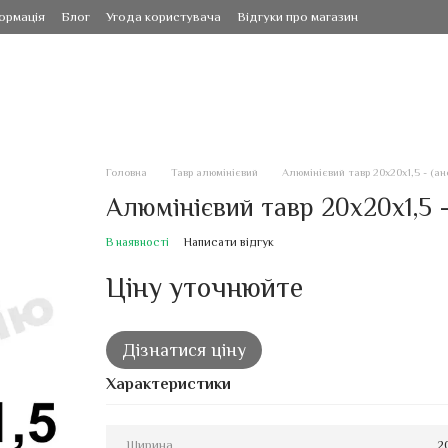
ормація
Блог
Угода користувача
Відгуки про магазин
Головна
Тавр алюмінієвий
Алюмінієвий тавр 20х20х1,5 - (а
Алюмінієвий тавр 20х20х1,5 
В наявності
Написати відгук
Ціну уточнюйте
Дізнатися ціну
Характеристики
Ширина
2