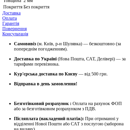
Товщина
2 мм
Покриття
Без покриття
Доставка
Оплата
Гарантія
Повернення
Консультація
Самовивіз
(м. Київ, р-н Шулявка) — безкоштовно (за
попереднім погодженням).
Доставка по Україні
(Нова Пошта, САТ, Делівері) — за
тарифами перевізника.
Кур'єрська доставка по Києву
— від 500 грн.
Відправка в день замовлення!
Безготівковий розрахунок :
Оплата на рахунок ФОП
або за безготівковим розрахунком з ПДВ.
Післяплата (накладений платіж):
При отриманні у
відділенні Нової Пошти або САТ з послугою (заборона
на видачу).