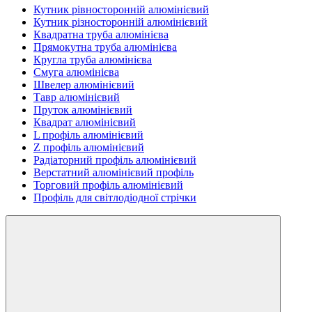
Кутник рівносторонній алюмінієвий
Кутник різносторонній алюмінієвий
Квадратна труба алюмінієва
Прямокутна труба алюмінієва
Кругла труба алюмінієва
Смуга алюмінієва
Швелер алюмінієвий
Тавр алюмінієвий
Пруток алюмінієвий
Квадрат алюмінієвий
L профіль алюмінієвий
Z профіль алюмінієвий
Радіаторний профіль алюмінієвий
Верстатний алюмінієвий профіль
Торговий профіль алюмінієвий
Профіль для світлодіодної стрічки