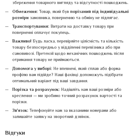
збереження товарного вигляду та відсутності пошкоджень.
Обмеження:
Товар, який був
порізаний під індивідуальні
розміри
замовника, поверненню та обміну не підлягає.
Транспортування:
Витрати на доставку товару при
поверненні оплачує покупець.
Важливо!
Будь ласка, перевіряйте цілісність та кількість
товару безпосередньо у відділенні перевізника або при
самовивозі. Претензії щодо механічних пошкоджень після
отримання товару не приймаються.
Допомога у виборі:
Не впевнені, який сплав або форма
профілю вам підійде? Наші фахівці допоможуть підібрати
оптимальний варіант під ваші завдання.
Порізка та розрахунок:
Надішліть нам ваші розміри або
креслення — ми зробимо точний розрахунок вартості та
порізки.
Зв'язок:
Телефонуйте нам за вказаними номерами або
залишайте заявку на зворотний дзвінок.
Відгуки