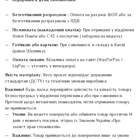
Безготівковий розрахунок :
Оплата на рахунок ФОП або за
безготівковим розрахунком з ПДВ.
Післяплата (накладений платіж):
При отриманні у відділенні
Нової Пошти або САТ з послугою (заборона на видачу).
Готівкою або карткою:
При самовивозі зі складу в Києві
(район Шулявка).
Оплата онлайн:
Можлива оплата на сайті (WayForPay /
LiqPay — уточніть у менеджера).
Якість матеріалу:
Весь прокат відповідає державним
стандартам (ДСТУ) та технічним умовам виробника.
Важливо!
Будь ласка, перевіряйте цілісність та кількість товару
безпосередньо у відділенні перевізника або при самовивозі.
Претензії щодо механічних пошкоджень після отримання товару
не приймаються.
Умови:
Ви можете повернути або обміняти товар протягом 14
днів з моменту покупки, згідно із Законом України «Про
захист прав споживачів».
Важливо:
Товар приймається до повернення лише за умови