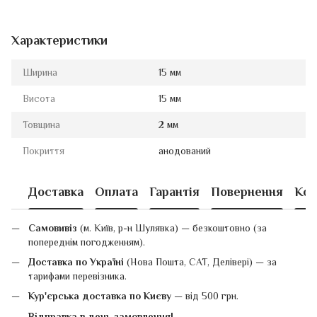
Характеристики
Ширина
15 мм
Висота
15 мм
Товщина
2 мм
Покриття
анодований
Доставка
Оплата
Гарантія
Повернення
Кон
Самовивіз
(м. Київ, р-н Шулявка) — безкоштовно (за
попереднім погодженням).
Доставка по Україні
(Нова Пошта, САТ, Делівері) — за
тарифами перевізника.
Кур'єрська доставка по Києву
— від 500 грн.
Відправка в день замовлення!