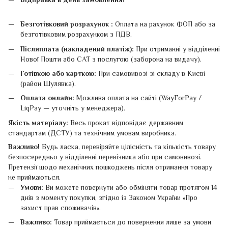
Безготівковий розрахунок :
Оплата на рахунок ФОП або за
безготівковим розрахунком з ПДВ.
Післяплата (накладений платіж):
При отриманні у відділенні
Нової Пошти або САТ з послугою (заборона на видачу).
Готівкою або карткою:
При самовивозі зі складу в Києві
(район Шулявка).
Оплата онлайн:
Можлива оплата на сайті (WayForPay /
LiqPay — уточніть у менеджера).
Якість матеріалу:
Весь прокат відповідає державним
стандартам (ДСТУ) та технічним умовам виробника.
Важливо!
Будь ласка, перевіряйте цілісність та кількість товару
безпосередньо у відділенні перевізника або при самовивозі.
Претензії щодо механічних пошкоджень після отримання товару
не приймаються.
Умови:
Ви можете повернути або обміняти товар протягом 14
днів з моменту покупки, згідно із Законом України «Про
захист прав споживачів».
Важливо:
Товар приймається до повернення лише за умови