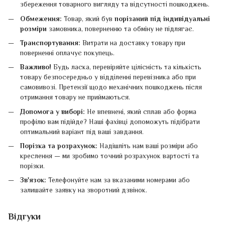
збереження товарного вигляду та відсутності пошкоджень.
Обмеження:
Товар, який був
порізаний під індивідуальні
розміри
замовника, поверненню та обміну не підлягає.
Транспортування:
Витрати на доставку товару при
поверненні оплачує покупець.
Важливо!
Будь ласка, перевіряйте цілісність та кількість
товару безпосередньо у відділенні перевізника або при
самовивозі. Претензії щодо механічних пошкоджень після
отримання товару не приймаються.
Допомога у виборі:
Не впевнені, який сплав або форма
профілю вам підійде? Наші фахівці допоможуть підібрати
оптимальний варіант під ваші завдання.
Порізка та розрахунок:
Надішліть нам ваші розміри або
креслення — ми зробимо точний розрахунок вартості та
порізки.
Зв'язок:
Телефонуйте нам за вказаними номерами або
залишайте заявку на зворотний дзвінок.
Відгуки