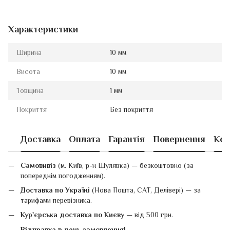
Характеристики
Ширина
10 мм
Висота
10 мм
Товщина
1 мм
Покриття
Без покриття
Доставка
Оплата
Гарантія
Повернення
Кон
Самовивіз
(м. Київ, р-н Шулявка) — безкоштовно (за
попереднім погодженням).
Доставка по Україні
(Нова Пошта, САТ, Делівері) — за
тарифами перевізника.
Кур'єрська доставка по Києву
— від 500 грн.
Відправка в день замовлення!