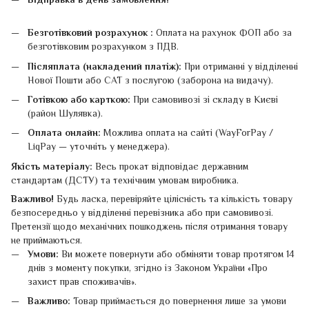
Безготівковий розрахунок :
Оплата на рахунок ФОП або за
безготівковим розрахунком з ПДВ.
Післяплата (накладений платіж):
При отриманні у відділенні
Нової Пошти або САТ з послугою (заборона на видачу).
Готівкою або карткою:
При самовивозі зі складу в Києві
(район Шулявка).
Оплата онлайн:
Можлива оплата на сайті (WayForPay /
LiqPay — уточніть у менеджера).
Якість матеріалу:
Весь прокат відповідає державним
стандартам (ДСТУ) та технічним умовам виробника.
Важливо!
Будь ласка, перевіряйте цілісність та кількість товару
безпосередньо у відділенні перевізника або при самовивозі.
Претензії щодо механічних пошкоджень після отримання товару
не приймаються.
Умови:
Ви можете повернути або обміняти товар протягом 14
днів з моменту покупки, згідно із Законом України «Про
захист прав споживачів».
Важливо:
Товар приймається до повернення лише за умови