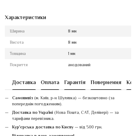
Характеристики
Ширина
8 мм
Висота
8 мм
Товщина
1 мм
Покриття
анодований
Доставка
Оплата
Гарантія
Повернення
Кон
Самовивіз
(м. Київ, р-н Шулявка) — безкоштовно (за
попереднім погодженням).
Доставка по Україні
(Нова Пошта, САТ, Делівері) — за
тарифами перевізника.
Кур'єрська доставка по Києву
— від 500 грн.
Відправка в день замовлення!