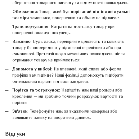
збереження товарного вигляду та відсутності пошкоджень.
Обмеження:
Товар, який був
порізаний під індивідуальні
розміри
замовника, поверненню та обміну не підлягає.
Транспортування:
Витрати на доставку товару при
поверненні оплачує покупець.
Важливо!
Будь ласка, перевіряйте цілісність та кількість
товару безпосередньо у відділенні перевізника або при
самовивозі. Претензії щодо механічних пошкоджень після
отримання товару не приймаються.
Допомога у виборі:
Не впевнені, який сплав або форма
профілю вам підійде? Наші фахівці допоможуть підібрати
оптимальний варіант під ваші завдання.
Порізка та розрахунок:
Надішліть нам ваші розміри або
креслення — ми зробимо точний розрахунок вартості та
порізки.
Зв'язок:
Телефонуйте нам за вказаними номерами або
залишайте заявку на зворотний дзвінок.
Відгуки