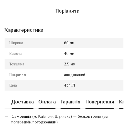
Порівняти
Характеристики
Ширина
60 мм
Висота
40 мм
Товщина
2,5 мм
Покриття
анодований
Ціна
434.71
Доставка
Оплата
Гарантія
Повернення
Кон
Самовивіз
(м. Київ, р-н Шулявка) — безкоштовно (за
попереднім погодженням).