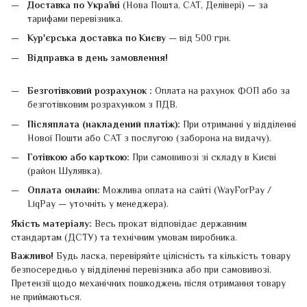
Доставка по Україні
(Нова Пошта, САТ, Делівері) — за
тарифами перевізника.
Кур'єрська доставка по Києву
— від 500 грн.
Відправка в день замовлення!
Безготівковий розрахунок :
Оплата на рахунок ФОП або за
безготівковим розрахунком з ПДВ.
Післяплата (накладений платіж):
При отриманні у відділенні
Нової Пошти або САТ з послугою (заборона на видачу).
Готівкою або карткою:
При самовивозі зі складу в Києві
(район Шулявка).
Оплата онлайн:
Можлива оплата на сайті (WayForPay /
LiqPay — уточніть у менеджера).
Якість матеріалу:
Весь прокат відповідає державним
стандартам (ДСТУ) та технічним умовам виробника.
Важливо!
Будь ласка, перевіряйте цілісність та кількість товару
безпосередньо у відділенні перевізника або при самовивозі.
Претензії щодо механічних пошкоджень після отримання товару
не приймаються.