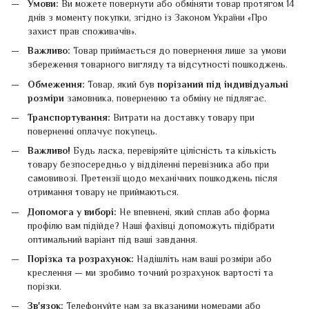
Умови:
Ви можете повернути або обміняти товар протягом 14
днів з моменту покупки, згідно із Законом України «Про
захист прав споживачів».
Важливо:
Товар приймається до повернення лише за умови
збереження товарного вигляду та відсутності пошкоджень.
Обмеження:
Товар, який був
порізаний під індивідуальні
розміри
замовника, поверненню та обміну не підлягає.
Транспортування:
Витрати на доставку товару при
поверненні оплачує покупець.
Важливо!
Будь ласка, перевіряйте цілісність та кількість
товару безпосередньо у відділенні перевізника або при
самовивозі. Претензії щодо механічних пошкоджень після
отримання товару не приймаються.
Допомога у виборі:
Не впевнені, який сплав або форма
профілю вам підійде? Наші фахівці допоможуть підібрати
оптимальний варіант під ваші завдання.
Порізка та розрахунок:
Надішліть нам ваші розміри або
креслення — ми зробимо точний розрахунок вартості та
порізки.
Зв'язок:
Телефонуйте нам за вказаними номерами або