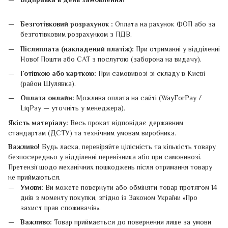
Безготівковий розрахунок :
Оплата на рахунок ФОП або за
безготівковим розрахунком з ПДВ.
Післяплата (накладений платіж):
При отриманні у відділенні
Нової Пошти або САТ з послугою (заборона на видачу).
Готівкою або карткою:
При самовивозі зі складу в Києві
(район Шулявка).
Оплата онлайн:
Можлива оплата на сайті (WayForPay /
LiqPay — уточніть у менеджера).
Якість матеріалу:
Весь прокат відповідає державним
стандартам (ДСТУ) та технічним умовам виробника.
Важливо!
Будь ласка, перевіряйте цілісність та кількість товару
безпосередньо у відділенні перевізника або при самовивозі.
Претензії щодо механічних пошкоджень після отримання товару
не приймаються.
Умови:
Ви можете повернути або обміняти товар протягом 14
днів з моменту покупки, згідно із Законом України «Про
захист прав споживачів».
Важливо:
Товар приймається до повернення лише за умови