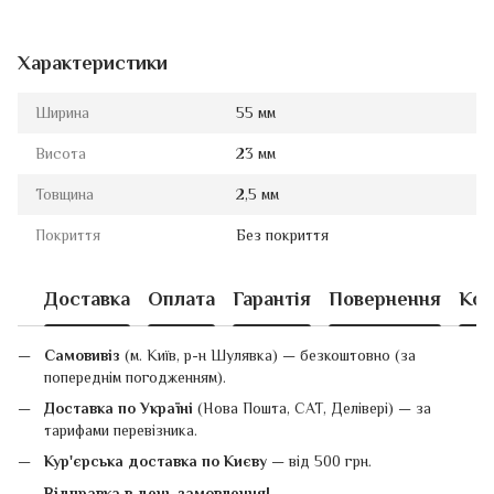
Характеристики
Ширина
55 мм
Висота
23 мм
Товщина
2,5 мм
Покриття
Без покриття
Доставка
Оплата
Гарантія
Повернення
Кон
Самовивіз
(м. Київ, р-н Шулявка) — безкоштовно (за
попереднім погодженням).
Доставка по Україні
(Нова Пошта, САТ, Делівері) — за
тарифами перевізника.
Кур'єрська доставка по Києву
— від 500 грн.
Відправка в день замовлення!