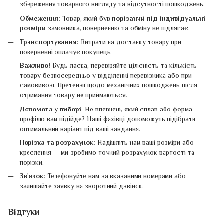
збереження товарного вигляду та відсутності пошкоджень.
Обмеження:
Товар, який був
порізаний під індивідуальні
розміри
замовника, поверненню та обміну не підлягає.
Транспортування:
Витрати на доставку товару при
поверненні оплачує покупець.
Важливо!
Будь ласка, перевіряйте цілісність та кількість
товару безпосередньо у відділенні перевізника або при
самовивозі. Претензії щодо механічних пошкоджень після
отримання товару не приймаються.
Допомога у виборі:
Не впевнені, який сплав або форма
профілю вам підійде? Наші фахівці допоможуть підібрати
оптимальний варіант під ваші завдання.
Порізка та розрахунок:
Надішліть нам ваші розміри або
креслення — ми зробимо точний розрахунок вартості та
порізки.
Зв'язок:
Телефонуйте нам за вказаними номерами або
залишайте заявку на зворотний дзвінок.
Відгуки