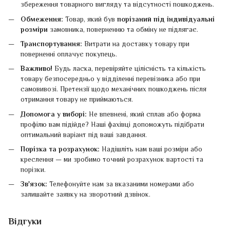
збереження товарного вигляду та відсутності пошкоджень.
Обмеження:
Товар, який був
порізаний під індивідуальні
розміри
замовника, поверненню та обміну не підлягає.
Транспортування:
Витрати на доставку товару при
поверненні оплачує покупець.
Важливо!
Будь ласка, перевіряйте цілісність та кількість
товару безпосередньо у відділенні перевізника або при
самовивозі. Претензії щодо механічних пошкоджень після
отримання товару не приймаються.
Допомога у виборі:
Не впевнені, який сплав або форма
профілю вам підійде? Наші фахівці допоможуть підібрати
оптимальний варіант під ваші завдання.
Порізка та розрахунок:
Надішліть нам ваші розміри або
креслення — ми зробимо точний розрахунок вартості та
порізки.
Зв'язок:
Телефонуйте нам за вказаними номерами або
залишайте заявку на зворотний дзвінок.
Відгуки