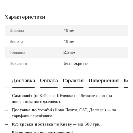
Характеристики
Ширина
40 мм
Висота
40 мм
Товщина
2,5 мм
Покриття
Без покриття
Доставка
Оплата
Гарантія
Повернення
Кон
Самовивіз
(м. Київ, р-н Шулявка) — безкоштовно (за
попереднім погодженням).
Доставка по Україні
(Нова Пошта, САТ, Делівері) — за
тарифами перевізника.
Кур'єрська доставка по Києву
— від 500 грн.
Відправка в день замовлення!