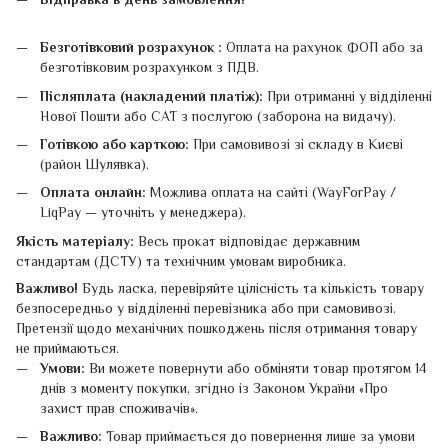
Безготівковий розрахунок :
Оплата на рахунок ФОП або за
безготівковим розрахунком з ПДВ.
Післяплата (накладений платіж):
При отриманні у відділенні
Нової Пошти або САТ з послугою (заборона на видачу).
Готівкою або карткою:
При самовивозі зі складу в Києві
(район Шулявка).
Оплата онлайн:
Можлива оплата на сайті (WayForPay /
LiqPay — уточніть у менеджера).
Якість матеріалу:
Весь прокат відповідає державним
стандартам (ДСТУ) та технічним умовам виробника.
Важливо!
Будь ласка, перевіряйте цілісність та кількість товару
безпосередньо у відділенні перевізника або при самовивозі.
Претензії щодо механічних пошкоджень після отримання товару
не приймаються.
Умови:
Ви можете повернути або обміняти товар протягом 14
днів з моменту покупки, згідно із Законом України «Про
захист прав споживачів».
Важливо:
Товар приймається до повернення лише за умови