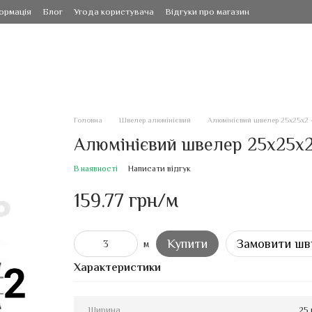
ормація
Блог
Угода користувача
Відгуки про магазин
Головна
Швелер алюмінієвий
Алюмінієвий швелер 25х25х2 -
Алюмінієвий швелер 25х25х2 
В наявності
Написати відгук
159.77 грн/м
Купити
Замовити шв
м
Характеристики
Ширина
25