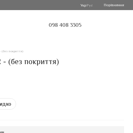
Порівняння
Укр
Рус
098 408 3305
 (без покриття)
- (без покриття)
идко
 мм