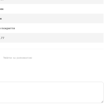
 мм
мм
з покриття
.77
Увійти за допомогою