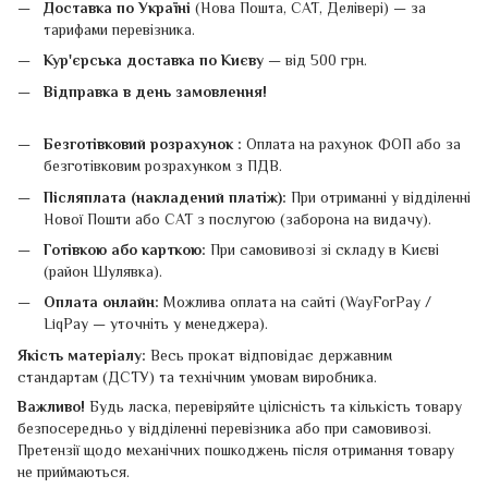
Доставка по Україні
(Нова Пошта, САТ, Делівері) — за
тарифами перевізника.
Кур'єрська доставка по Києву
— від 500 грн.
Відправка в день замовлення!
Безготівковий розрахунок :
Оплата на рахунок ФОП або за
безготівковим розрахунком з ПДВ.
Післяплата (накладений платіж):
При отриманні у відділенні
Нової Пошти або САТ з послугою (заборона на видачу).
Готівкою або карткою:
При самовивозі зі складу в Києві
(район Шулявка).
Оплата онлайн:
Можлива оплата на сайті (WayForPay /
LiqPay — уточніть у менеджера).
Якість матеріалу:
Весь прокат відповідає державним
стандартам (ДСТУ) та технічним умовам виробника.
Важливо!
Будь ласка, перевіряйте цілісність та кількість товару
безпосередньо у відділенні перевізника або при самовивозі.
Претензії щодо механічних пошкоджень після отримання товару
не приймаються.