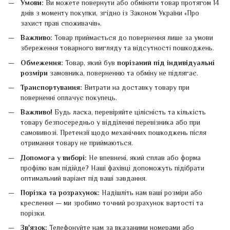
Умови:
Ви можете повернути або обміняти товар протягом 14
днів з моменту покупки, згідно із Законом України «Про
захист прав споживачів».
Важливо:
Товар приймається до повернення лише за умови
збереження товарного вигляду та відсутності пошкоджень.
Обмеження:
Товар, який був
порізаний під індивідуальні
розміри
замовника, поверненню та обміну не підлягає.
Транспортування:
Витрати на доставку товару при
поверненні оплачує покупець.
Важливо!
Будь ласка, перевіряйте цілісність та кількість
товару безпосередньо у відділенні перевізника або при
самовивозі. Претензії щодо механічних пошкоджень після
отримання товару не приймаються.
Допомога у виборі:
Не впевнені, який сплав або форма
профілю вам підійде? Наші фахівці допоможуть підібрати
оптимальний варіант під ваші завдання.
Порізка та розрахунок:
Надішліть нам ваші розміри або
креслення — ми зробимо точний розрахунок вартості та
порізки.
Зв'язок:
Телефонуйте нам за вказаними номерами або