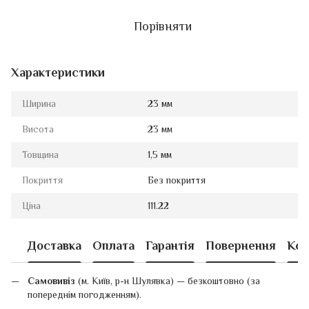
Порівняти
Характеристики
Ширина
23 мм
Висота
23 мм
Товщина
1,5 мм
Покриття
Без покриття
Ціна
111.22
Доставка
Оплата
Гарантія
Повернення
Кон
Самовивіз
(м. Київ, р-н Шулявка) — безкоштовно (за
попереднім погодженням).