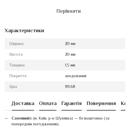
Порівняти
Характеристики
Ширина
20 мм
Висота
20 мм
Товщина
1,5 мм
Покриття
анодований
Ціна
119.68
Доставка
Оплата
Гарантія
Повернення
Кон
Самовивіз
(м. Київ, р-н Шулявка) — безкоштовно (за
попереднім погодженням).