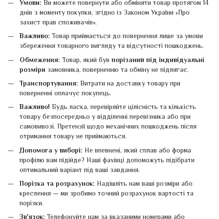
Умови:
Ви можете повернути або обміняти товар протягом 14
днів з моменту покупки, згідно із Законом України «Про
захист прав споживачів».
Важливо:
Товар приймається до повернення лише за умови
збереження товарного вигляду та відсутності пошкоджень.
Обмеження:
Товар, який був
порізаний під індивідуальні
розміри
замовника, поверненню та обміну не підлягає.
Транспортування:
Витрати на доставку товару при
поверненні оплачує покупець.
Важливо!
Будь ласка, перевіряйте цілісність та кількість
товару безпосередньо у відділенні перевізника або при
самовивозі. Претензії щодо механічних пошкоджень після
отримання товару не приймаються.
Допомога у виборі:
Не впевнені, який сплав або форма
профілю вам підійде? Наші фахівці допоможуть підібрати
оптимальний варіант під ваші завдання.
Порізка та розрахунок:
Надішліть нам ваші розміри або
креслення — ми зробимо точний розрахунок вартості та
порізки.
Зв'язок:
Телефонуйте нам за вказаними номерами або