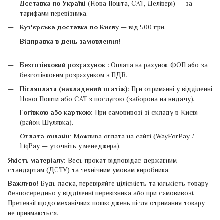
Доставка по Україні
(Нова Пошта, САТ, Делівері) — за
тарифами перевізника.
Кур'єрська доставка по Києву
— від 500 грн.
Відправка в день замовлення!
Безготівковий розрахунок :
Оплата на рахунок ФОП або за
безготівковим розрахунком з ПДВ.
Післяплата (накладений платіж):
При отриманні у відділенні
Нової Пошти або САТ з послугою (заборона на видачу).
Готівкою або карткою:
При самовивозі зі складу в Києві
(район Шулявка).
Оплата онлайн:
Можлива оплата на сайті (WayForPay /
LiqPay — уточніть у менеджера).
Якість матеріалу:
Весь прокат відповідає державним
стандартам (ДСТУ) та технічним умовам виробника.
Важливо!
Будь ласка, перевіряйте цілісність та кількість товару
безпосередньо у відділенні перевізника або при самовивозі.
Претензії щодо механічних пошкоджень після отримання товару
не приймаються.