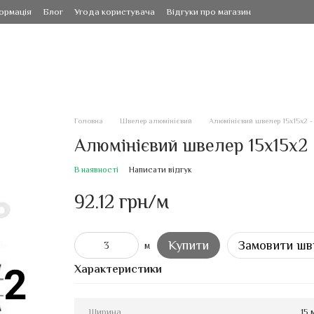
ормація
Блог
Угода користувача
Відгуки про магазин
Головна
Швелер алюмінієвий
Алюмінієвий швелер 15х15х2 -
Алюмінієвий швелер 15х15х2 
В наявності
Написати відгук
92.12 грн/м
Купити
Замовити шв
м
Характеристики
Ширина
15 