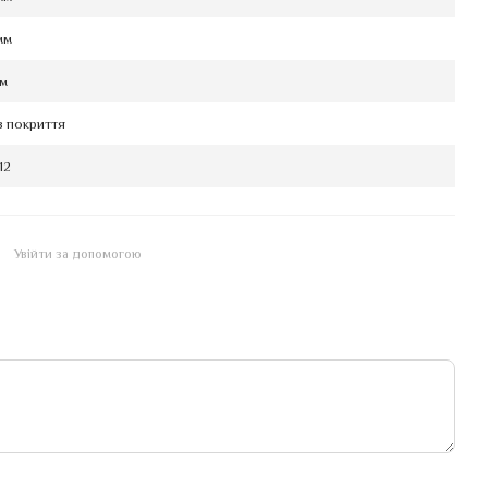
мм
мм
з покриття
12
Увійти за допомогою