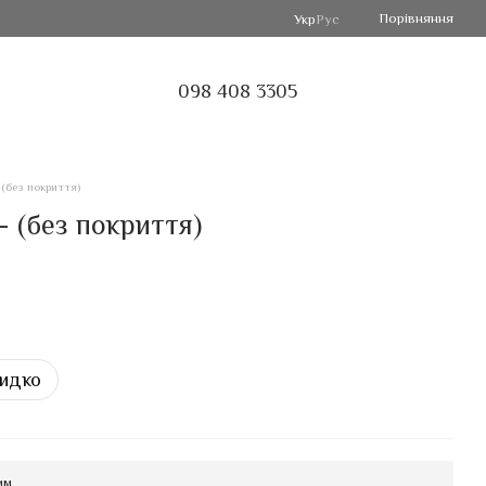
Порівняння
Укр
Рус
098 408 3305
 (без покриття)
- (без покриття)
идко
мм