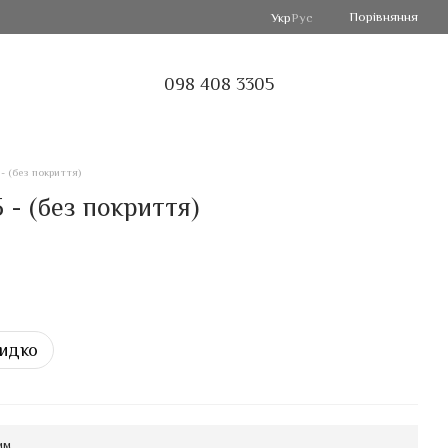
Порівняння
Укр
Рус
098 408 3305
- (без покриття)
 - (без покриття)
идко
мм