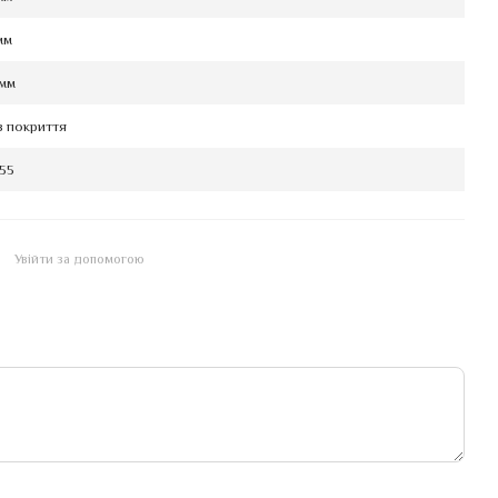
мм
 мм
з покриття
55
Увійти за допомогою