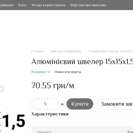
ормація
Блог
Угода користувача
Відгуки про магазин
Головна
Швелер алюмінієвий
Алюмінієвий швелер 15х15х1,5 
Алюмінієвий швелер 15х15х1,5
В наявності
Написати відгук
70.55 грн/м
Купити
Замовити шв
м
Характеристики
Ширина
15 