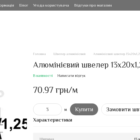
ормація
Блог
Угода користувача
Відгуки про магазин
Головна
Швелер алюмінієвий
Алюмінієвий швелер 13х20х1,2
Алюмінієвий швелер 13х20х1,2
В наявності
Написати відгук
70.97 грн/м
Купити
Замовити шв
м
Характеристики
Ширина
13 