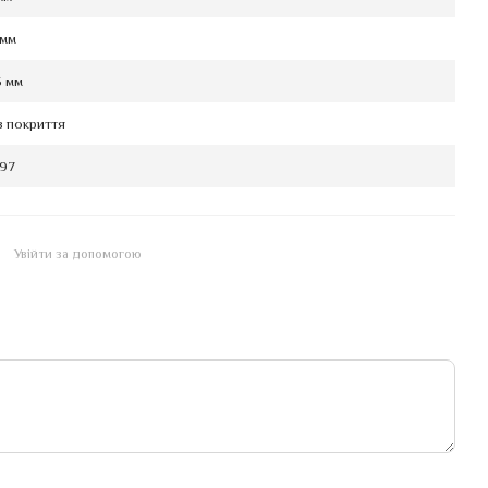
 мм
5 мм
з покриття
.97
Увійти за допомогою