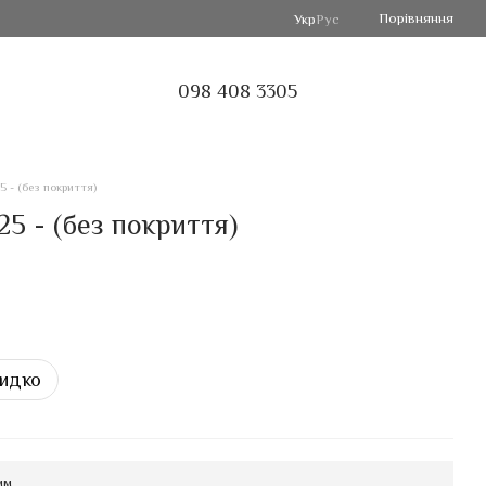
Порівняння
Укр
Рус
098 408 3305
5 - (без покриття)
5 - (без покриття)
идко
мм