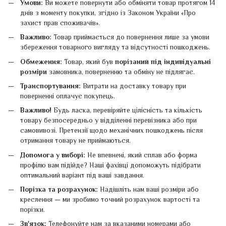
Умови:
Ви можете повернути або обміняти товар протягом 14
днів з моменту покупки, згідно із Законом України «Про
захист прав споживачів».
Важливо:
Товар приймається до повернення лише за умови
збереження товарного вигляду та відсутності пошкоджень.
Обмеження:
Товар, який був
порізаний під індивідуальні
розміри
замовника, поверненню та обміну не підлягає.
Транспортування:
Витрати на доставку товару при
поверненні оплачує покупець.
Важливо!
Будь ласка, перевіряйте цілісність та кількість
товару безпосередньо у відділенні перевізника або при
самовивозі. Претензії щодо механічних пошкоджень після
отримання товару не приймаються.
Допомога у виборі:
Не впевнені, який сплав або форма
профілю вам підійде? Наші фахівці допоможуть підібрати
оптимальний варіант під ваші завдання.
Порізка та розрахунок:
Надішліть нам ваші розміри або
креслення — ми зробимо точний розрахунок вартості та
порізки.
Зв'язок:
Телефонуйте нам за вказаними номерами або