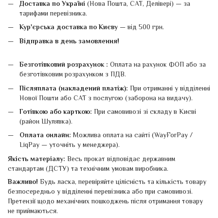
Доставка по Україні
(Нова Пошта, САТ, Делівері) — за
тарифами перевізника.
Кур'єрська доставка по Києву
— від 500 грн.
Відправка в день замовлення!
Безготівковий розрахунок :
Оплата на рахунок ФОП або за
безготівковим розрахунком з ПДВ.
Післяплата (накладений платіж):
При отриманні у відділенні
Нової Пошти або САТ з послугою (заборона на видачу).
Готівкою або карткою:
При самовивозі зі складу в Києві
(район Шулявка).
Оплата онлайн:
Можлива оплата на сайті (WayForPay /
LiqPay — уточніть у менеджера).
Якість матеріалу:
Весь прокат відповідає державним
стандартам (ДСТУ) та технічним умовам виробника.
Важливо!
Будь ласка, перевіряйте цілісність та кількість товару
безпосередньо у відділенні перевізника або при самовивозі.
Претензії щодо механічних пошкоджень після отримання товару
не приймаються.