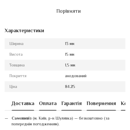
Порівняти
Характеристики
Ширина
13 мм
Висота
15 мм
Товщина
1,5 мм
Покриття
анодований
Ціна
84.25
Доставка
Оплата
Гарантія
Повернення
Кон
Самовивіз
(м. Київ, р-н Шулявка) — безкоштовно (за
попереднім погодженням).