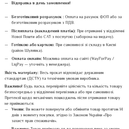
Відправка в день замовлення!
Безготівковий розрахунок :
Оплата на рахунок ФОП або за
безготівковим розрахунком з ПДВ.
Післяплата (накладений платіж):
При отриманні у відділенні
Нової Пошти або САТ з послугою (заборона на видачу).
Готівкою або карткою:
При самовивозі зі складу в Києві
(район Шулявка).
Оплата онлайн:
Можлива оплата на сайті (WayForPay /
LiqPay — уточніть у менеджера).
Якість матеріалу:
Весь прокат відповідає державним
стандартам (ДСТУ) та технічним умовам виробника.
Важливо!
Будь ласка, перевіряйте цілісність та кількість товару
безпосередньо у відділенні перевізника або при самовивозі.
Претензії щодо механічних пошкоджень після отримання товару
не приймаються.
Умови:
Ви можете повернути або обміняти товар протягом 14
днів з моменту покупки, згідно із Законом України «Про
захист прав споживачів».
Важливо:
Товар приймається до повернення лише за умови