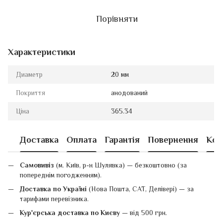
Порівняти
Характеристики
Диаметр
20 мм
Покриття
анодований
Ціна
365.34
Доставка
Оплата
Гарантія
Повернення
Кон
Самовивіз
(м. Київ, р-н Шулявка) — безкоштовно (за
попереднім погодженням).
Доставка по Україні
(Нова Пошта, САТ, Делівері) — за
тарифами перевізника.
Кур'єрська доставка по Києву
— від 500 грн.