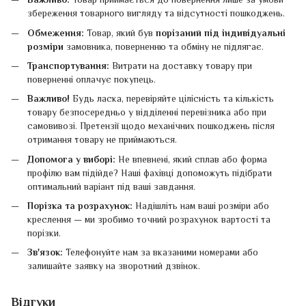
збереження товарного вигляду та відсутності пошкоджень.
Обмеження:
Товар, який був
порізаний під індивідуальні
розміри
замовника, поверненню та обміну не підлягає.
Транспортування:
Витрати на доставку товару при
поверненні оплачує покупець.
Важливо!
Будь ласка, перевіряйте цілісність та кількість
товару безпосередньо у відділенні перевізника або при
самовивозі. Претензії щодо механічних пошкоджень після
отримання товару не приймаються.
Допомога у виборі:
Не впевнені, який сплав або форма
профілю вам підійде? Наші фахівці допоможуть підібрати
оптимальний варіант під ваші завдання.
Порізка та розрахунок:
Надішліть нам ваші розміри або
креслення — ми зробимо точний розрахунок вартості та
порізки.
Зв'язок:
Телефонуйте нам за вказаними номерами або
залишайте заявку на зворотний дзвінок.
Відгуки