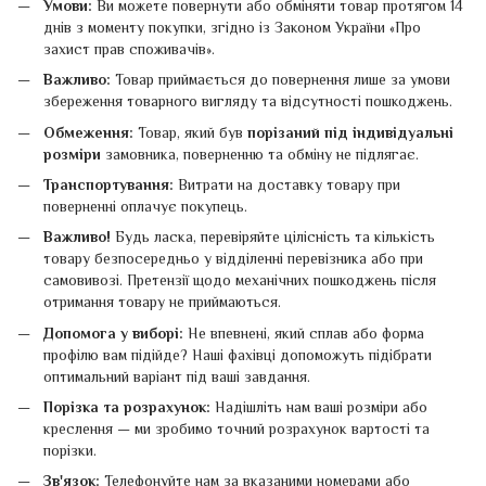
Умови:
Ви можете повернути або обміняти товар протягом 14
днів з моменту покупки, згідно із Законом України «Про
захист прав споживачів».
Важливо:
Товар приймається до повернення лише за умови
збереження товарного вигляду та відсутності пошкоджень.
Обмеження:
Товар, який був
порізаний під індивідуальні
розміри
замовника, поверненню та обміну не підлягає.
Транспортування:
Витрати на доставку товару при
поверненні оплачує покупець.
Важливо!
Будь ласка, перевіряйте цілісність та кількість
товару безпосередньо у відділенні перевізника або при
самовивозі. Претензії щодо механічних пошкоджень після
отримання товару не приймаються.
Допомога у виборі:
Не впевнені, який сплав або форма
профілю вам підійде? Наші фахівці допоможуть підібрати
оптимальний варіант під ваші завдання.
Порізка та розрахунок:
Надішліть нам ваші розміри або
креслення — ми зробимо точний розрахунок вартості та
порізки.
Зв'язок:
Телефонуйте нам за вказаними номерами або