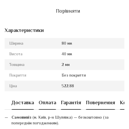
Порівняти
Характеристики
Ширина
80 мм
Висота
40 мм
Товщина
2 мм
Покриття
Без покриття
Ціна
522.88
Доставка
Оплата
Гарантія
Повернення
Кон
Самовивіз
(м. Київ, р-н Шулявка) — безкоштовно (за
попереднім погодженням).