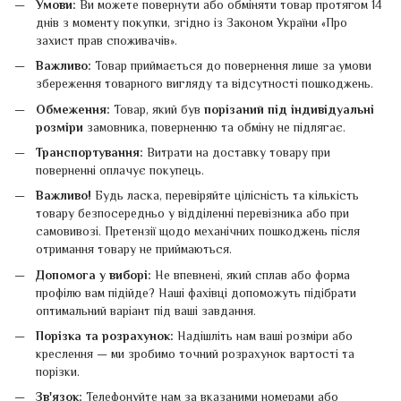
Умови:
Ви можете повернути або обміняти товар протягом 14
днів з моменту покупки, згідно із Законом України «Про
захист прав споживачів».
Важливо:
Товар приймається до повернення лише за умови
збереження товарного вигляду та відсутності пошкоджень.
Обмеження:
Товар, який був
порізаний під індивідуальні
розміри
замовника, поверненню та обміну не підлягає.
Транспортування:
Витрати на доставку товару при
поверненні оплачує покупець.
Важливо!
Будь ласка, перевіряйте цілісність та кількість
товару безпосередньо у відділенні перевізника або при
самовивозі. Претензії щодо механічних пошкоджень після
отримання товару не приймаються.
Допомога у виборі:
Не впевнені, який сплав або форма
профілю вам підійде? Наші фахівці допоможуть підібрати
оптимальний варіант під ваші завдання.
Порізка та розрахунок:
Надішліть нам ваші розміри або
креслення — ми зробимо точний розрахунок вартості та
порізки.
Зв'язок:
Телефонуйте нам за вказаними номерами або