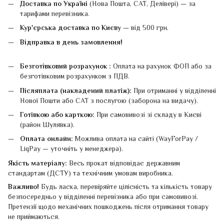
Доставка по Україні
(Нова Пошта, САТ, Делівері) — за
тарифами перевізника.
Кур'єрська доставка по Києву
— від 500 грн.
Відправка в день замовлення!
Безготівковий розрахунок :
Оплата на рахунок ФОП або за
безготівковим розрахунком з ПДВ.
Післяплата (накладений платіж):
При отриманні у відділенні
Нової Пошти або САТ з послугою (заборона на видачу).
Готівкою або карткою:
При самовивозі зі складу в Києві
(район Шулявка).
Оплата онлайн:
Можлива оплата на сайті (WayForPay /
LiqPay — уточніть у менеджера).
Якість матеріалу:
Весь прокат відповідає державним
стандартам (ДСТУ) та технічним умовам виробника.
Важливо!
Будь ласка, перевіряйте цілісність та кількість товару
безпосередньо у відділенні перевізника або при самовивозі.
Претензії щодо механічних пошкоджень після отримання товару
не приймаються.