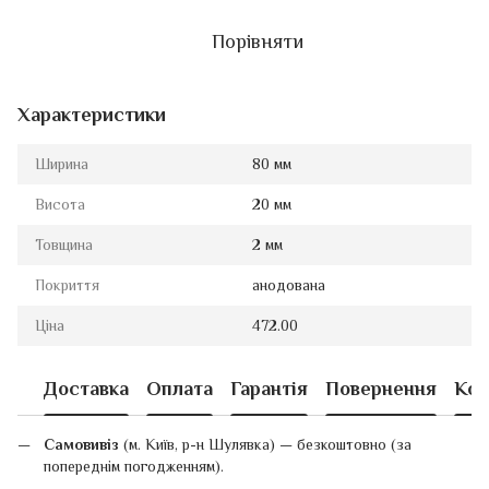
Порівняти
Характеристики
Ширина
80 мм
Висота
20 мм
Товщина
2 мм
Покриття
анодована
Ціна
472.00
Доставка
Оплата
Гарантія
Повернення
Кон
Самовивіз
(м. Київ, р-н Шулявка) — безкоштовно (за
попереднім погодженням).