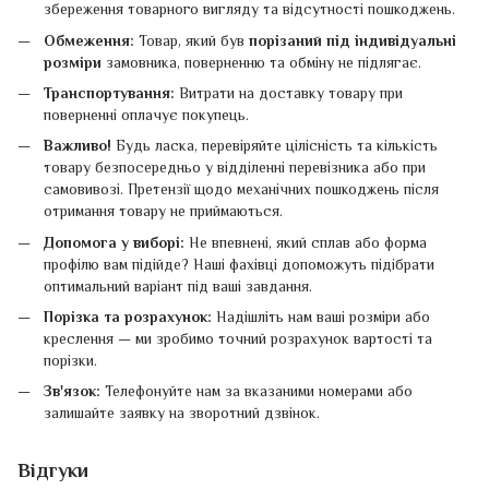
збереження товарного вигляду та відсутності пошкоджень.
Обмеження:
Товар, який був
порізаний під індивідуальні
розміри
замовника, поверненню та обміну не підлягає.
Транспортування:
Витрати на доставку товару при
поверненні оплачує покупець.
Важливо!
Будь ласка, перевіряйте цілісність та кількість
товару безпосередньо у відділенні перевізника або при
самовивозі. Претензії щодо механічних пошкоджень після
отримання товару не приймаються.
Допомога у виборі:
Не впевнені, який сплав або форма
профілю вам підійде? Наші фахівці допоможуть підібрати
оптимальний варіант під ваші завдання.
Порізка та розрахунок:
Надішліть нам ваші розміри або
креслення — ми зробимо точний розрахунок вартості та
порізки.
Зв'язок:
Телефонуйте нам за вказаними номерами або
залишайте заявку на зворотний дзвінок.
Відгуки