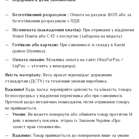
Безготівковий розрахунок :
Оплата на рахунок ФОП або за
безготівковим розрахунком з ПДВ.
Післяплата (накладений платіж):
При отриманні у відділенні
Нової Пошти або САТ з послугою (заборона на видачу).
Готівкою або карткою:
При самовивозі зі складу в Києві
(район Шулявка).
Оплата онлайн:
Можлива оплата на сайті (WayForPay /
LiqPay — уточніть у менеджера).
Якість матеріалу:
Весь прокат відповідає державним
стандартам (ДСТУ) та технічним умовам виробника.
Важливо!
Будь ласка, перевіряйте цілісність та кількість товару
безпосередньо у відділенні перевізника або при самовивозі.
Претензії щодо механічних пошкоджень після отримання товару
не приймаються.
Умови:
Ви можете повернути або обміняти товар протягом 14
днів з моменту покупки, згідно із Законом України «Про
захист прав споживачів».
Важливо:
Товар приймається до повернення лише за умови