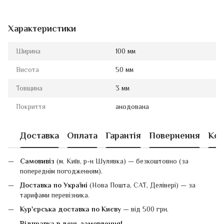
Характеристики
Ширина
100 мм
Висота
50 мм
Товщина
3 мм
Покриття
анодована
Доставка
Оплата
Гарантія
Повернення
Кон
Самовивіз
(м. Київ, р-н Шулявка) — безкоштовно (за
попереднім погодженням).
Доставка по Україні
(Нова Пошта, САТ, Делівері) — за
тарифами перевізника.
Кур'єрська доставка по Києву
— від 500 грн.
Відправка в день замовлення!