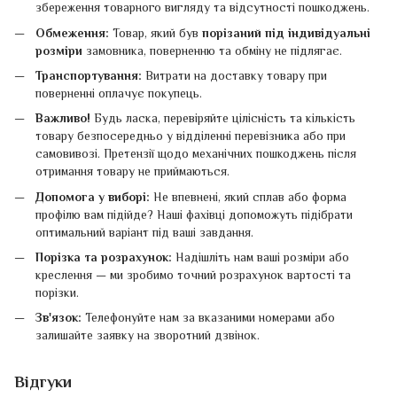
збереження товарного вигляду та відсутності пошкоджень.
Обмеження:
Товар, який був
порізаний під індивідуальні
розміри
замовника, поверненню та обміну не підлягає.
Транспортування:
Витрати на доставку товару при
поверненні оплачує покупець.
Важливо!
Будь ласка, перевіряйте цілісність та кількість
товару безпосередньо у відділенні перевізника або при
самовивозі. Претензії щодо механічних пошкоджень після
отримання товару не приймаються.
Допомога у виборі:
Не впевнені, який сплав або форма
профілю вам підійде? Наші фахівці допоможуть підібрати
оптимальний варіант під ваші завдання.
Порізка та розрахунок:
Надішліть нам ваші розміри або
креслення — ми зробимо точний розрахунок вартості та
порізки.
Зв'язок:
Телефонуйте нам за вказаними номерами або
залишайте заявку на зворотний дзвінок.
Відгуки