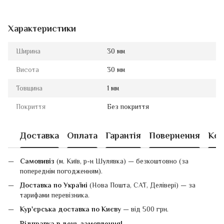
Характеристики
Ширина
30 мм
Висота
30 мм
Товщина
1 мм
Покриття
Без покриття
Доставка
Оплата
Гарантія
Повернення
Кон
Самовивіз
(м. Київ, р-н Шулявка) — безкоштовно (за
попереднім погодженням).
Доставка по Україні
(Нова Пошта, САТ, Делівері) — за
тарифами перевізника.
Кур'єрська доставка по Києву
— від 500 грн.
Відправка в день замовлення!