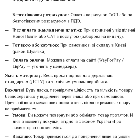
Безготівковий розрахунок :
Оплата на рахунок ФОП або за
безготівковим розрахунком з ПДВ.
Післяплата (накладений платіж):
При отриманні у відділенні
Нової Пошти або САТ з послугою (заборона на видачу).
Готівкою або карткою:
При самовивозі зі складу в Києві
(район Шулявка).
Оплата онлайн:
Можлива оплата на сайті (WayForPay /
LiqPay — уточніть у менеджера).
Якість матеріалу:
Весь прокат відповідає державним
стандартам (ДСТУ) та технічним умовам виробника.
Важливо!
Будь ласка, перевіряйте цілісність та кількість товару
безпосередньо у відділенні перевізника або при самовивозі.
Претензії щодо механічних пошкоджень після отримання товару
не приймаються.
Умови:
Ви можете повернути або обміняти товар протягом 14
днів з моменту покупки, згідно із Законом України «Про
захист прав споживачів».
Важливо:
Товар приймається до повернення лише за умови