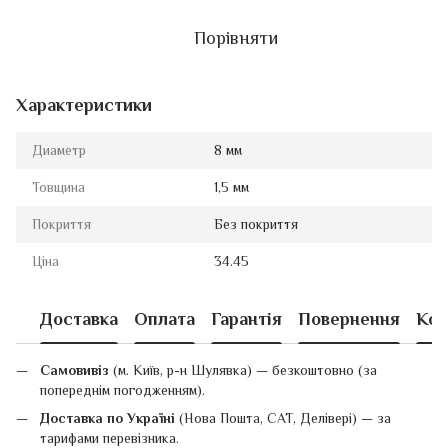
Порівняти
Характеристики
Диаметр
8 мм
Товщина
1,5 мм
Покриття
Без покриття
Ціна
34.45
Доставка
Оплата
Гарантія
Повернення
Кон
Самовивіз
(м. Київ, р-н Шулявка) — безкоштовно (за
попереднім погодженням).
Доставка по Україні
(Нова Пошта, САТ, Делівері) — за
тарифами перевізника.