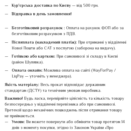
Кур'єрська доставка по Києву
— від 500 грн.
Відправка в день замовлення!
Безготівковий розрахунок :
Оплата на рахунок ФОП або за
безготівковим розрахунком з ПДВ.
Післяплата (накладений платіж):
При отриманні у відділенні
Нової Пошти або САТ з послугою (заборона на видачу).
Готівкою або карткою:
При самовивозі зі складу в Києві
(район Шулявка).
Оплата онлайн:
Можлива оплата на сайті (WayForPay /
LiqPay — уточніть у менеджера).
Якість матеріалу:
Весь прокат відповідає державним
стандартам (ДСТУ) та технічним умовам виробника.
Важливо!
Будь ласка, перевіряйте цілісність та кількість товару
безпосередньо у відділенні перевізника або при самовивозі.
Претензії щодо механічних пошкоджень після отримання товару
не приймаються.
Умови:
Ви можете повернути або обміняти товар протягом 14
днів з моменту покупки, згідно із Законом України «Про