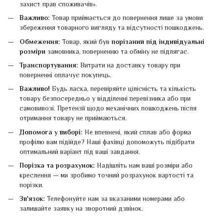
захист прав споживачів».
Важливо:
Товар приймається до повернення лише за умови
збереження товарного вигляду та відсутності пошкоджень.
Обмеження:
Товар, який був
порізаний під індивідуальні
розміри
замовника, поверненню та обміну не підлягає.
Транспортування:
Витрати на доставку товару при
поверненні оплачує покупець.
Важливо!
Будь ласка, перевіряйте цілісність та кількість
товару безпосередньо у відділенні перевізника або при
самовивозі. Претензії щодо механічних пошкоджень після
отримання товару не приймаються.
Допомога у виборі:
Не впевнені, який сплав або форма
профілю вам підійде? Наші фахівці допоможуть підібрати
оптимальний варіант під ваші завдання.
Порізка та розрахунок:
Надішліть нам ваші розміри або
креслення — ми зробимо точний розрахунок вартості та
порізки.
Зв'язок:
Телефонуйте нам за вказаними номерами або
залишайте заявку на зворотний дзвінок.