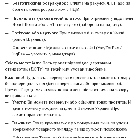
Безготівковий розрахунок :
Оплата на рахунок ФОП або за
безготівковим розрахунком з ПДВ.
Післяплата (накладений платіж):
При отриманні у відділенні
Нової Пошти або САТ з послугою (заборона на видачу).
Готівкою або карткою:
При самовивозі зі складу в Києві
(район Шулявка).
Оплата онлайн:
Можлива оплата на сайті (WayForPay /
LiqPay — уточніть у менеджера).
Якість матеріалу:
Весь прокат відповідає державним
стандартам (ДСТУ) та технічним умовам виробника.
Важливо!
Будь ласка, перевіряйте цілісність та кількість товару
безпосередньо у відділенні перевізника або при самовивозі.
Претензії щодо механічних пошкоджень після отримання товару
не приймаються.
Умови:
Ви можете повернути або обміняти товар протягом 14
днів з моменту покупки, згідно із Законом України «Про
захист прав споживачів».
Важливо:
Товар приймається до повернення лише за умови
збереження товарного вигляду та відсутності пошкоджень.
Обмеження:
Товар, який був
порізаний під індивідуальні